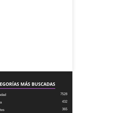
EGORÍAS MÁS BUSCADAS
7528
udad
432
ra
365
tes