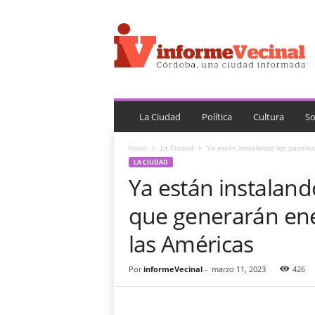
i
n
f
o
r
m
e
V
La Ciudad
Política
Cultura
So
e
c
Inicio
La Ciudad
Ya están instalando los paneles 
i
LA CIUDAD
n
Ya están instaland
a
l
que generarán ener
las Américas
Por
informeVecinal
-
marzo 11, 2023
426