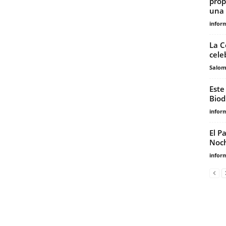
prop
una 
infor
La C
cele
Salo
Este
Biod
infor
El P
Noch
infor