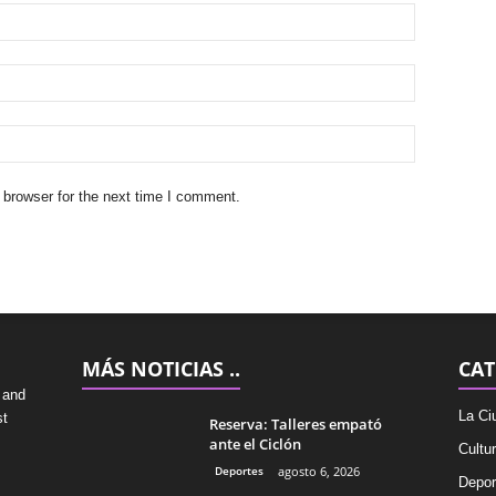
 browser for the next time I comment.
MÁS NOTICIAS ..
CAT
 and
La Ci
st
Reserva: Talleres empató
ante el Ciclón
Cultu
Deportes
agosto 6, 2026
Depor