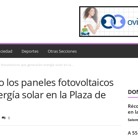
ciedad
Deportes
Otras Secciones
fotovoltaicos que generarán energía solar en la...
o los paneles fotovoltaicos
gía solar en la Plaza de
DON
Réco
en l
0
Salo
A 55