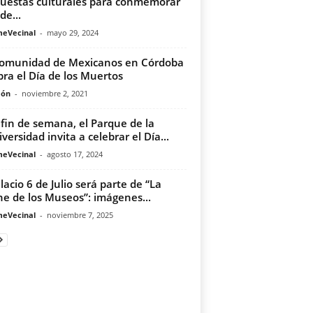
uestas culturales para conmemorar
de...
meVecinal
-
mayo 29, 2024
omunidad de Mexicanos en Córdoba
bra el Día de los Muertos
món
-
noviembre 2, 2021
 fin de semana, el Parque de la
iversidad invita a celebrar el Día...
meVecinal
-
agosto 17, 2024
alacio 6 de Julio será parte de “La
e de los Museos”: imágenes...
meVecinal
-
noviembre 7, 2025