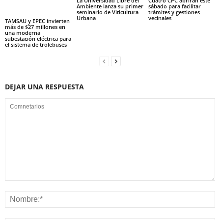
La Universidad Libre del
Cuatro CPC abrirán este
Ambiente lanza su primer
sábado para facilitar
seminario de Viticultura
trámites y gestiones
Urbana
vecinales
TAMSAU y EPEC invierten
más de $27 millones en
una moderna
subestación eléctrica para
el sistema de trolebuses
DEJAR UNA RESPUESTA