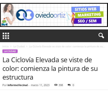
Inicio
La Ciudad
La Ciclovía Elevada se viste de color: comienza la pintura de su...
LA CIUDAD
La Ciclovía Elevada se viste de
color: comienza la pintura de su
estructura
Por
informeVecinal
-
marzo 11, 2023
398
0