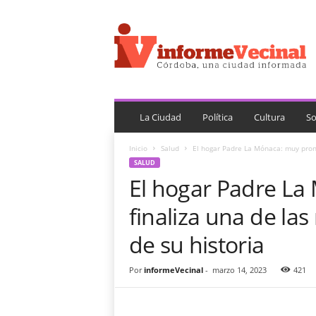
i
n
f
o
r
m
e
V
La Ciudad
Política
Cultura
So
e
c
Inicio
Salud
El hogar Padre La Mónaca: muy pront
i
SALUD
n
El hogar Padre La
a
l
finaliza una de la
de su historia
Por
informeVecinal
-
marzo 14, 2023
421