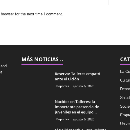
 browser for the next time I comment.
MÁS NOTICIAS ..
CAT
 and
La Ci
st
Reserva: Talleres empató
ante el Ciclón
Cultu
Deportes
agosto 6, 2026
Depor
Salud
Nacidos en Talleres: la
importante presencia de
Socie
juveniles en el equipo...
Empr
Deportes
agosto 6, 2026
Univer
El Polideportivo Juan Pelatto,