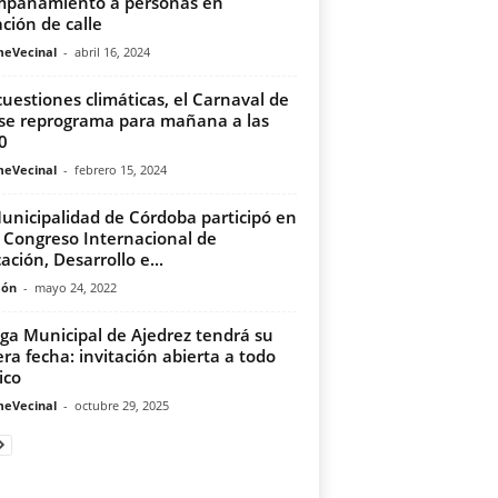
pañamiento a personas en
ación de calle
meVecinal
-
abril 16, 2024
cuestiones climáticas, el Carnaval de
 se reprograma para mañana a las
0
meVecinal
-
febrero 15, 2024
unicipalidad de Córdoba participó en
II Congreso Internacional de
ación, Desarrollo e...
món
-
mayo 24, 2022
iga Municipal de Ajedrez tendrá su
era fecha: invitación abierta a todo
ico
meVecinal
-
octubre 29, 2025