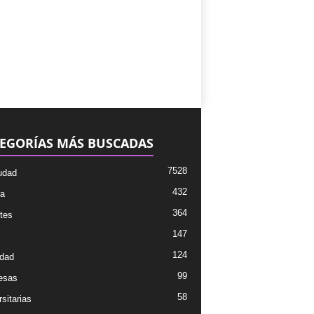
EGORÍAS MÁS BUSCADAS
7528
udad
432
ra
364
tes
147
124
dad
99
esas
58
sitarias