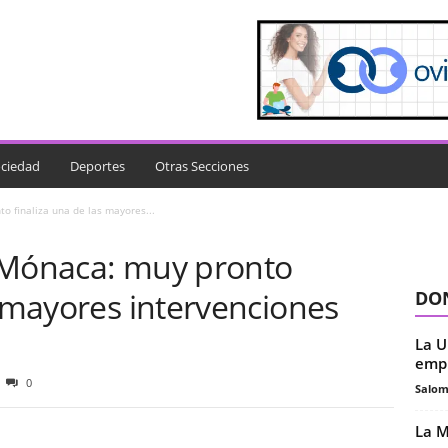
ciedad
Deportes
Otras Secciones
o finaliza una de las mayores...
 Mónaca: muy pronto
s mayores intervenciones
DON
La U
empl
0
Salo
La M