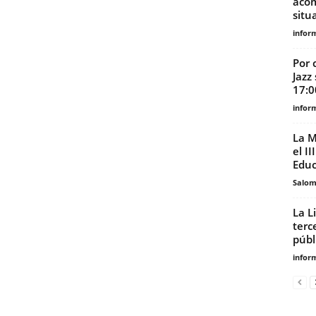
acom
situ
infor
Por 
Jazz
17:0
infor
La M
el I
Educ
Salo
La L
terc
públ
infor