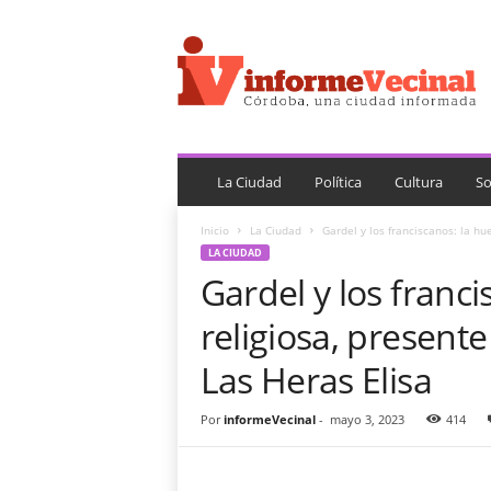
i
n
f
o
r
m
e
V
La Ciudad
Política
Cultura
So
e
c
Inicio
La Ciudad
Gardel y los franciscanos: la hue
i
LA CIUDAD
n
Gardel y los franci
a
l
religiosa, present
Las Heras Elisa
Por
informeVecinal
-
mayo 3, 2023
414