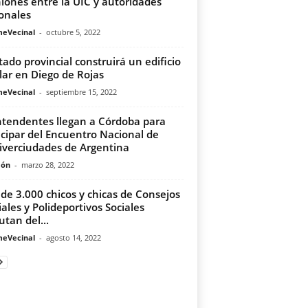
iones entre la UIC y autoridades
onales
meVecinal
-
octubre 5, 2022
stado provincial construirá un edificio
lar en Diego de Rojas
meVecinal
-
septiembre 15, 2022
ntendentes llegan a Córdoba para
icipar del Encuentro Nacional de
iverciudades de Argentina
món
-
marzo 28, 2022
de 3.000 chicos y chicas de Consejos
iales y Polideportivos Sociales
utan del...
meVecinal
-
agosto 14, 2022