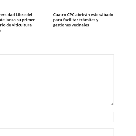
ersidad Libre del
Cuatro CPC abrirán este sábado
te lanza su primer
para facilitar trámites y
io de Viticultura
gestiones vecinales
a