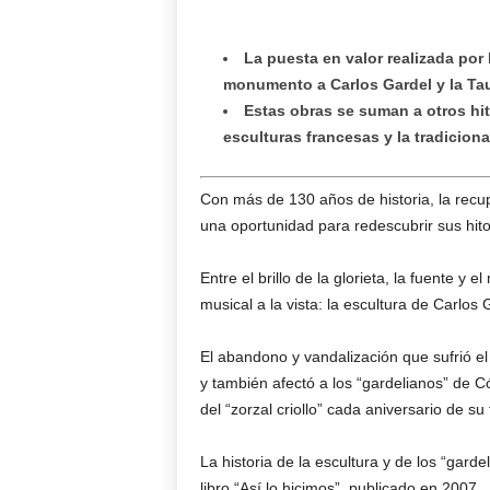
La puesta en valor realizada por
monumento a Carlos Gardel y la Tau
Estas obras se suman a otros hi
esculturas francesas y la tradicional
Con más de 130 años de historia, la recu
una oportunidad para redescubrir sus hito
Entre el brillo de la glorieta, la fuente y e
musical a la vista: la escultura de Carlos
El abandono y vandalización que sufrió el
y también afectó a los “gardelianos” de
del “zorzal criollo” cada aniversario de s
La historia de la escultura y de los “gar
libro “Así lo hicimos”, publicado en 2007.