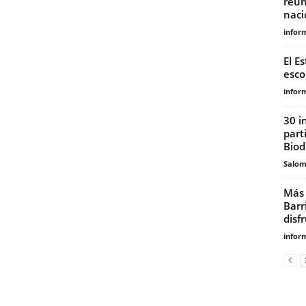
reun
naci
infor
El E
esco
infor
30 i
part
Biod
Salo
Más 
Barr
disfr
infor