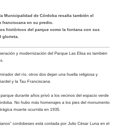
 la Municipalidad de Córdoba resalta también el
 franciscana en su predio.
tos históricos del parque como la fontana con sus
 glorieta.
peración y modernización del Parque Las Elisa es también
s.
l mirador del río, otros dos dejan una huella religiosa y
 Gardel y la Tau Franciscana.
 parque durante años privó a los vecinos del espacio verde
 Córdoba. No hubo más homenajes a los pies del monumento
u trágica muerte ocurrida en 1935.
delianos” cordobeses está contada por Julio César Luna en el