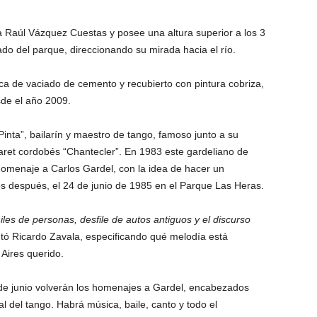
a Raúl Vázquez Cuestas y posee una altura superior a los 3
ado del parque, direccionando su mirada hacia el río.
ica de vaciado de cemento y recubierto con pintura cobriza,
sde el año 2009.
ta”, bailarín y maestro de tango, famoso junto a su
aret cordobés “Chantecler”. En 1983 este gardeliano de
menaje a Carlos Gardel, con la idea de hacer un
 después, el 24 de junio de 1985 en el Parque Las Heras.
es de personas, desfile de autos antiguos y el discurso
tó Ricardo Zavala, especificando qué melodía está
Aires querido.
 de junio volverán los homenajes a Gardel, encabezados
 del tango. Habrá música, baile, canto y todo el