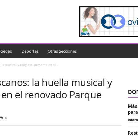
ciedad
Deportes
Otras Secciones
lla musical y religiosa, presente en el...
scanos: la huella musical y
e en el renovado Parque
DON
Más 
para
0
infor
Rest