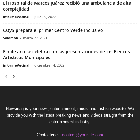
El Hospital de Marcos Juárez recibió una ambulancia de alta
complejidad
informeVecinal
-
julio 29, 2022
COyS prepara el primer Centro Verde Inclusivo
Salomón
-
marzo 22, 2021
Fin de año se celebra con las presentaciones de los Elencos
Artísticos Municipales
informeVecinal
-
diciembre 14, 2022
Newsmag is your news, entertainment, music and fashion website. We
provide you with the latest breaking news and videos straight from the
entertainment industry.
Contactenos:
contact@yoursite.com