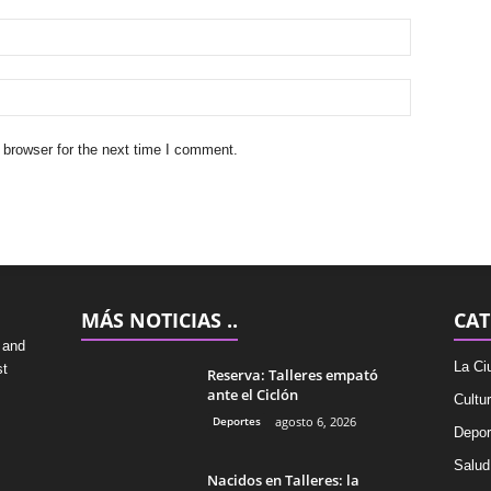
 browser for the next time I comment.
MÁS NOTICIAS ..
CAT
 and
La Ci
st
Reserva: Talleres empató
ante el Ciclón
Cultu
Deportes
agosto 6, 2026
Depor
Salud
Nacidos en Talleres: la