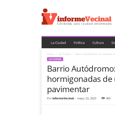
i
n
f
o
r
m
e
V
La Ciudad
Política
Cultura
So
e
c
Inicio
La Ciudad
Barrio Autódromo: 67 cuadras h
i
LA CIUDAD
n
Barrio Autódromo:
a
l
hormigonadas de u
pavimentar
Por
informeVecinal
-
mayo 23, 2023
465