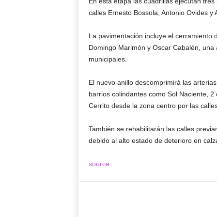
En esta etapa las cuadrillas ejecutan tr
calles Ernesto Bossola, Antonio Ovides y A
La pavimentación incluye el cerramiento de
Domingo Marimón y Oscar Cabalén, una a
municipales.
El nuevo anillo descomprimirá las arteria
barrios colindantes como Sol Naciente, 2 
Cerrito desde la zona centro por las call
También se rehabilitarán las calles previ
debido al alto estado de deterioro en calz
source