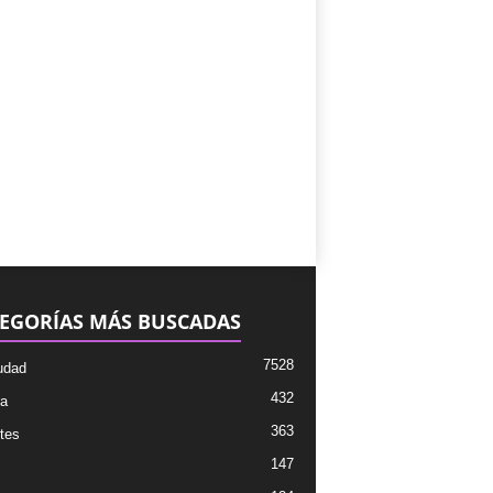
EGORÍAS MÁS BUSCADAS
7528
udad
432
ra
363
tes
147