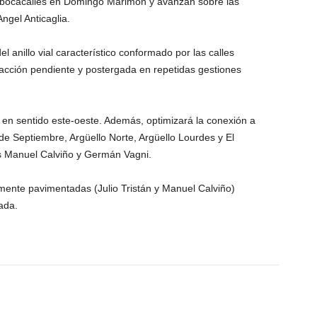
es bocacalles en Domingo Marimon y avanzan sobre las
ngel Anticaglia.
l anillo vial característico conformado por las calles
cción pendiente y postergada en repetidas gestiones
s en sentido este-oeste. Además, optimizará la conexión a
de Septiembre, Argüello Norte, Argüello Lourdes y El
es Manuel Calviño y Germán Vagni.
amente pavimentadas (Julio Tristán y Manuel Calviño)
ada.