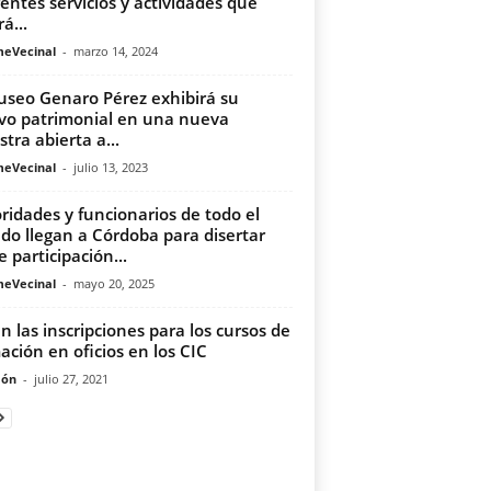
rentes servicios y actividades que
á...
meVecinal
-
marzo 14, 2024
useo Genaro Pérez exhibirá su
vo patrimonial en una nueva
tra abierta a...
meVecinal
-
julio 13, 2023
ridades y funcionarios de todo el
o llegan a Córdoba para disertar
e participación...
meVecinal
-
mayo 20, 2025
n las inscripciones para los cursos de
ación en oficios en los CIC
món
-
julio 27, 2021