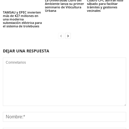
La Universidad Libre del
Cuatro CPC abrirán este
Ambiente lanza su primer
sábado para facilitar
seminario de Viticultura
trámites y gestiones
Urbana
vecinales
TAMSAU y EPEC invierten
más de $27 millones en
una moderna
subestación eléctrica para
el sistema de trolebuses
DEJAR UNA RESPUESTA