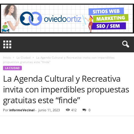
Inicio
La Ciudad
La Agenda Cultural y Recreativa invita con imperdibles
propuestas gratuitas este “finde”
LA CIUDAD
La Agenda Cultural y Recreativa
invita con imperdibles propuestas
gratuitas este “finde”
Por
informeVecinal
-
junio 11, 2023
412
0