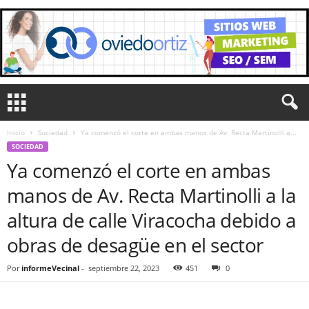
Inicio
Sociedad
Ya comenzó el corte en ambas manos de Av. Recta Martinolli a...
SOCIEDAD
Ya comenzó el corte en ambas
manos de Av. Recta Martinolli a la
altura de calle Viracocha debido a
obras de desagüe en el sector
Por
informeVecinal
-
septiembre 22, 2023
451
0