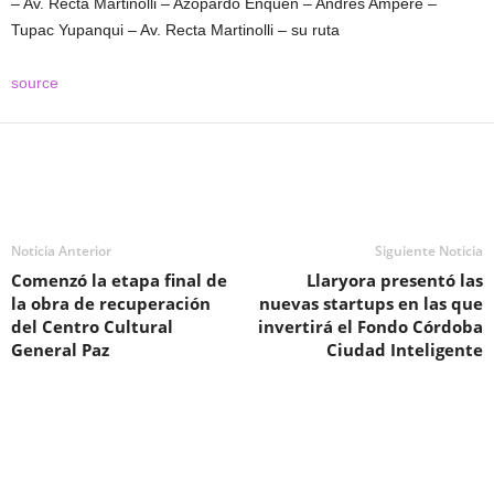
– Av. Recta Martinolli – Azopardo Enquen – Andrés Ampere –
Tupac Yupanqui – Av. Recta Martinolli – su ruta
source
Noticia Anterior
Siguiente Noticia
Comenzó la etapa final de
Llaryora presentó las
la obra de recuperación
nuevas startups en las que
del Centro Cultural
invertirá el Fondo Córdoba
General Paz
Ciudad Inteligente