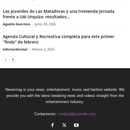
Las Juveniles de Las Matadoras y una tremenda jornada
frente a UAI Urquiza: resultados...
Agustin Guernica
-
junio 29, 2026
Agenda Cultural y Recreativa completa para este primer
“finde” de febrero
informeVecinal
-
febrero 5, 2023
Newsmag is your news, entertainment, music and fashion website. We
provide you with the latest breaking news and videos straight from the
entertainment industry.
Contactenos:
contact@yoursite.com