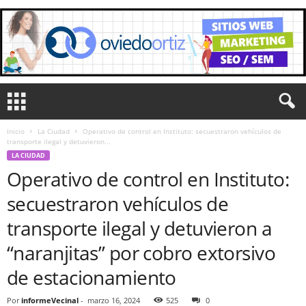
Inicio
La Ciudad
Operativo de control en Instituto: secuestraron vehículos de
transporte ilegal y detuvieron...
LA CIUDAD
Operativo de control en Instituto:
secuestraron vehículos de
transporte ilegal y detuvieron a
“naranjitas” por cobro extorsivo
de estacionamiento
Por
informeVecinal
-
marzo 16, 2024
525
0