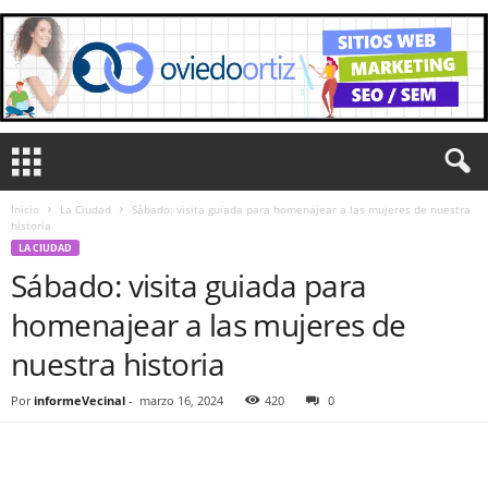
Inicio
La Ciudad
Sábado: visita guiada para homenajear a las mujeres de nuestra
historia
LA CIUDAD
Sábado: visita guiada para
homenajear a las mujeres de
nuestra historia
Por
informeVecinal
-
marzo 16, 2024
420
0