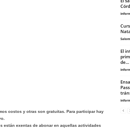
El s
Cór
infor
Curs
Nata
Salo
El i
prim
de...
infor
Ensa
Pass
tráns
infor
os costos y otras son gratuitas. Para participar hay
vo.
 están exentas de abonar en aquellas actividades