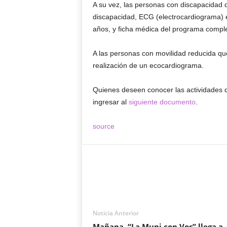
A su vez, las personas con discapacidad 
discapacidad, ECG (electrocardiograma)
años, y ficha médica del programa comple
A las personas con movilidad reducida que 
realización de un ecocardiograma.
Quienes deseen conocer las actividades q
ingresar al
siguiente documento
.
source
Noticia Anterior
Mañana, “La Muni con Vos” llega a