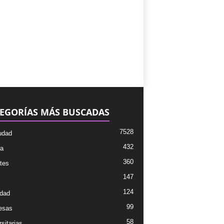
EGORÍAS MÁS BUSCADAS
7528
udad
432
ra
360
tes
147
124
dad
99
esas
58
sitarias