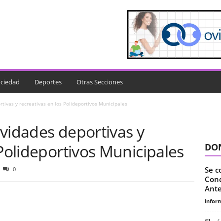
ciedad
Deportes
Otras Secciones
tivas y recreativas en los Polideportivos Municipales
vidades deportivas y
 Polideportivos Municipales
DON
Se c
0
Conc
Ante
infor