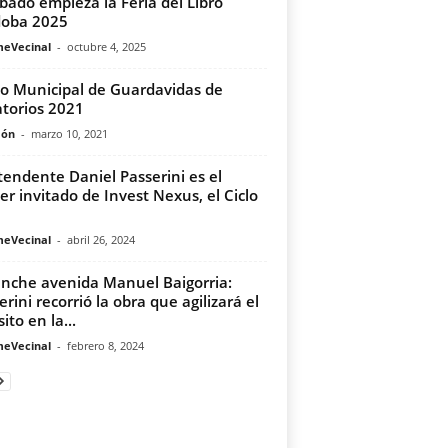
ábado empieza la Feria del Libro
doba 2025
meVecinal
-
octubre 4, 2025
o Municipal de Guardavidas de
torios 2021
món
-
marzo 10, 2021
ntendente Daniel Passerini es el
er invitado de Invest Nexus, el Ciclo
meVecinal
-
abril 26, 2024
nche avenida Manuel Baigorria:
erini recorrió la obra que agilizará el
ito en la...
meVecinal
-
febrero 8, 2024