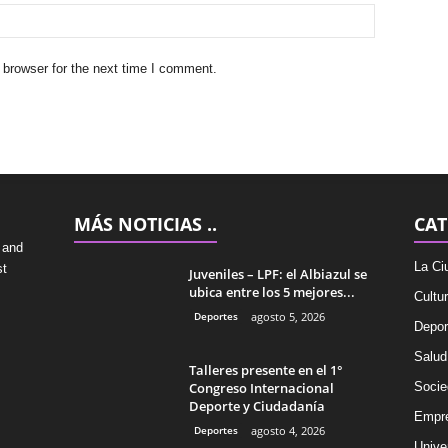
 browser for the next time I comment.
MÁS NOTICIAS ..
CAT
 and
La Ci
st
Juveniles – LPF: el Albiazul se
ubica entre los 5 mejores...
Cultu
Deportes
agosto 5, 2026
Depor
Salud
Talleres presente en el 1°
Congreso Internacional
Socie
Deporte y Ciudadanía
Empr
Deportes
agosto 4, 2026
Univer