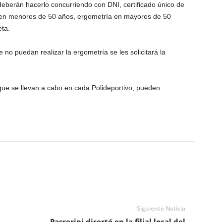
deberán hacerlo concurriendo con DNI, certificado único de
 en menores de 50 años, ergometría en mayores de 50
ta.
no puedan realizar la ergometría se les solicitará la
ue se llevan a cabo en cada Polideportivo, pueden
Siguiente Noticia
Passerini disertó en la filial local del