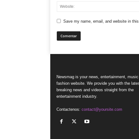
Save my name, email, and website in this
Newsmag is your news, entertainment, music
fashion website. We provide you with the late
breaking news and videos straight from the
entertainment industry.
Contactenos:
contact@yoursite.com