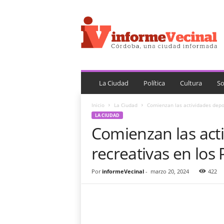
i
n
f
o
r
m
e
V
La Ciudad
Política
Cultura
So
e
c
Inicio
La Ciudad
Comienzan las actividades depor
i
LA CIUDAD
n
Comienzan las acti
a
l
recreativas en los
Por
informeVecinal
-
marzo 20, 2024
422