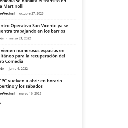
ediodía se habilita el tránsito en
a Martinolli
meVecinal
-
octubre 27, 2023
entro Operativo San Vicente ya se
entra trabajando en los barrios
món
-
marzo 21, 2022
rvienen numerosos espacios en
ltáneo para la recuperación del
ro Comedia
món
-
junio 6, 2022
CPC vuelven a abrir en horario
pertino y los sábados
meVecinal
-
marzo 16, 2025