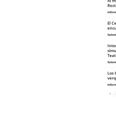
Al m
Rect
infor
El C
encu
Salo
Inte
simu
Teat
Salo
Los 
vers
infor