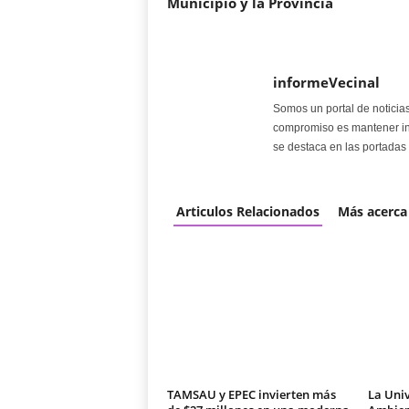
Municipio y la Provincia
informeVecinal
Somos un portal de noticia
compromiso es mantener in
se destaca en las portadas 
Articulos Relacionados
Más acerca
TAMSAU y EPEC invierten más
La Univ