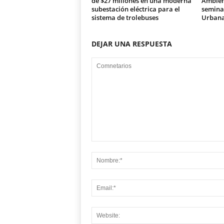
de $27 millones en una moderna
Ambien
subestación eléctrica para el
seminar
sistema de trolebuses
Urban
DEJAR UNA RESPUESTA