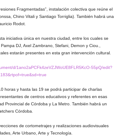
resiones Fragmentadas”, instalación colectiva que reúne el
Ponssa, Chino Vitali y Santiago Torriglia). También habrá una
Mauricio Rodot.
iniciativa única en nuestra ciudad, entre los cuales se
Pampa DJ, Axel Zambrano, Stefani, Demon y Ciou.,
ales estarán presentes en esta gran intervención cultural.
document/d/1ano2aPCFk4zeVZJWoUE8FLR5KcO-55pQ/edit?
83&rtpof=true&sd=true
10 horas y hasta las 19 se podrá participar de charlas
presentantes de centros educativos y referentes en esas
dad Provincial de Córdoba y La Metro. También habrá un
etchers Córdoba.
yecciones de cortometrajes y realizaciones audiovisuales
des, Arte Urbano, Arte y Tecnología.