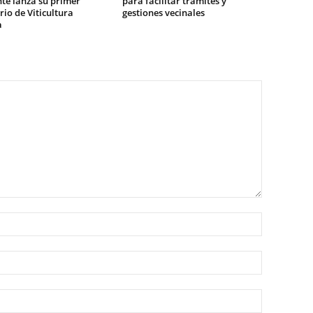
te lanza su primer
para facilitar trámites y
io de Viticultura
gestiones vecinales
a