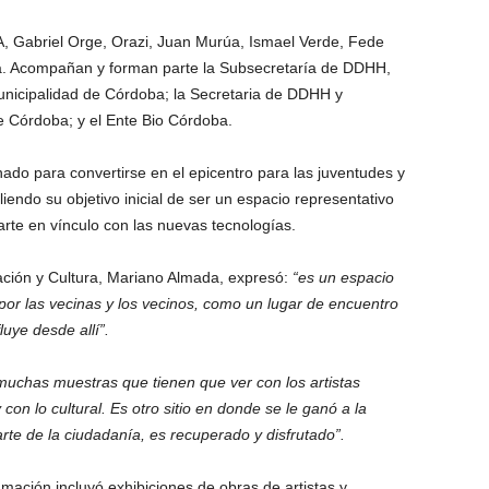
PA, Gabriel Orge, Orazi, Juan Murúa, Ismael Verde, Fede
a. Acompañan y forman parte la Subsecretaría de DDHH,
unicipalidad de Córdoba; la Secretaria de DDHH y
e Córdoba; y el Ente Bio Córdoba.
do para convertirse en el epicentro para las juventudes y
iendo su objetivo inicial de ser un espacio representativo
l arte en vínculo con las nuevas tecnologías.
ación y Cultura, Mariano Almada, expresó:
“es un espacio
por las vecinas y los vecinos, como un lugar de encuentro
luye desde allí”.
chas muestras que tienen que ver con los artistas
con lo cultural. Es otro sitio en donde se le ganó a la
rte de la ciudadanía, es recuperado y disfrutado”.
mación incluyó exhibiciones de obras de artistas y