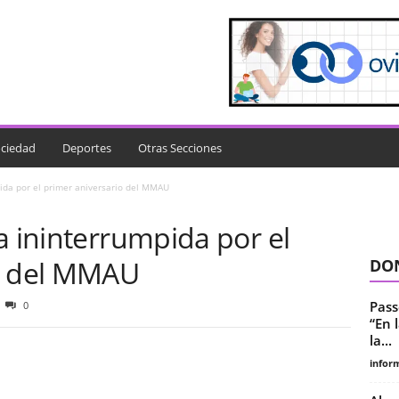
ciedad
Deportes
Otras Secciones
pida por el primer aniversario del MMAU
a ininterrumpida por el
io del MMAU
DON
Passe
0
“En 
la...
infor