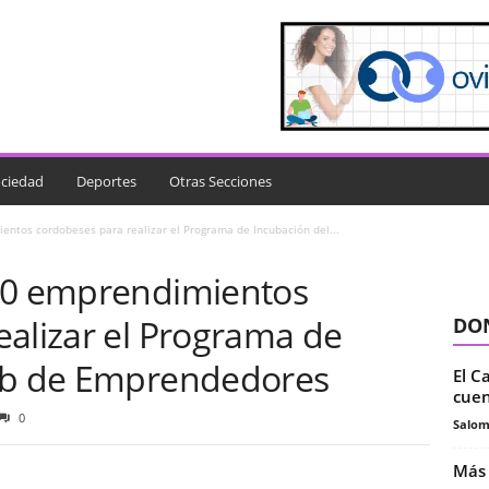
ciedad
Deportes
Otras Secciones
entos cordobeses para realizar el Programa de Incubación del...
 60 emprendimientos
ealizar el Programa de
DON
lub de Emprendedores
El C
cuen
0
Salo
Más 