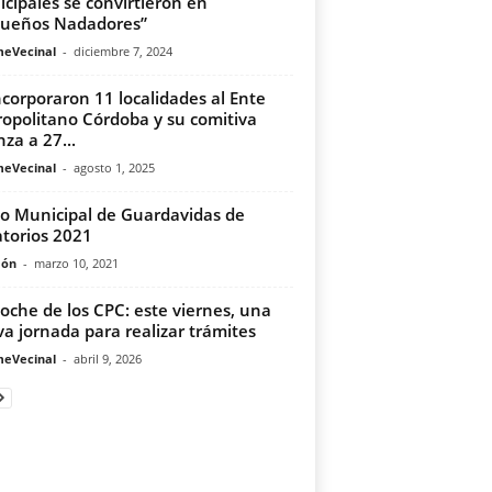
cipales se convirtieron en
ueños Nadadores”
meVecinal
-
diciembre 7, 2024
ncorporaron 11 localidades al Ente
opolitano Córdoba y su comitiva
nza a 27...
meVecinal
-
agosto 1, 2025
o Municipal de Guardavidas de
torios 2021
món
-
marzo 10, 2021
oche de los CPC: este viernes, una
a jornada para realizar trámites
meVecinal
-
abril 9, 2026