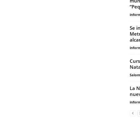
muni
“Peq
infor
Se i
Metr
alca
infor
Curs
Nata
Salo
La N
nuev
infor