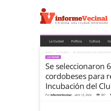
i
n
f
o
r
m
e
V
La Ciudad
Política
Cultura
So
e
c
Inicio
La Ciudad
Se seleccionaron 60 emprendimi
i
LA CIUDAD
n
Se seleccionaron
a
l
cordobeses para r
Incubación del C
Por
informeVecinal
-
abril 13, 2024
387