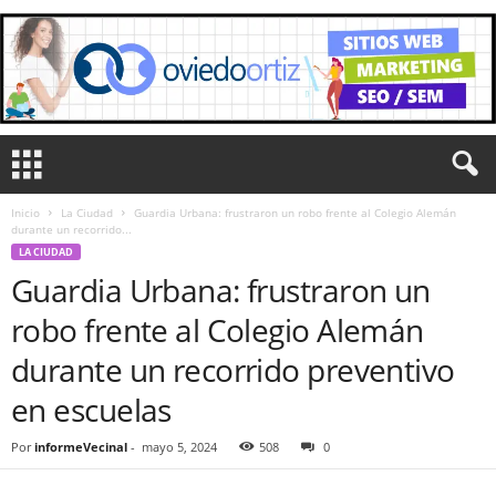
Inicio
La Ciudad
Guardia Urbana: frustraron un robo frente al Colegio Alemán
durante un recorrido...
LA CIUDAD
Guardia Urbana: frustraron un
robo frente al Colegio Alemán
durante un recorrido preventivo
en escuelas
Por
informeVecinal
-
mayo 5, 2024
508
0