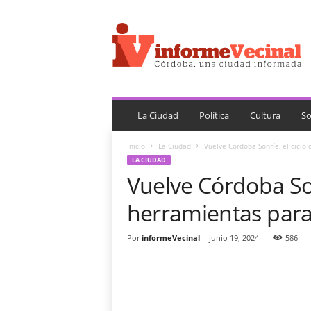
i
n
f
o
r
m
e
V
La Ciudad
Política
Cultura
So
e
c
Inicio
La Ciudad
Vuelve Córdoba Sonríe, el cicl
i
LA CIUDAD
n
Vuelve Córdoba Son
a
l
herramientas para
Por
informeVecinal
-
junio 19, 2024
586