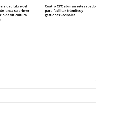
ersidad Libre del
Cuatro CPC abrirán este sábado
te lanza su primer
para facilitar trámites y
io de Viticultura
gestiones vecinales
a