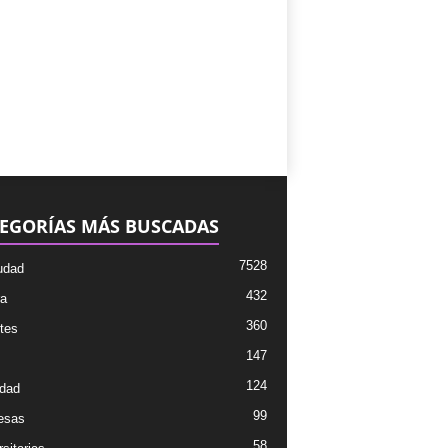
EGORÍAS MÁS BUSCADAS
7528
udad
432
ra
360
tes
147
124
dad
99
esas
58