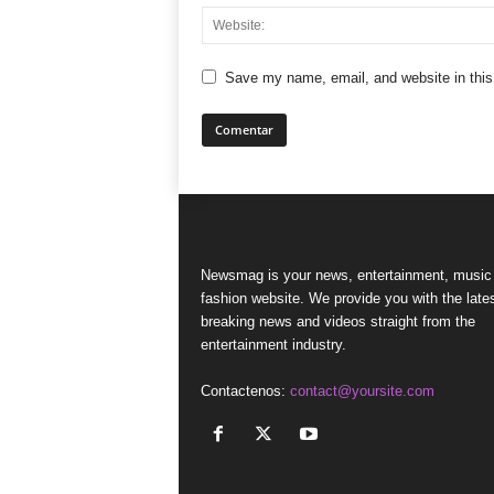
Save my name, email, and website in this
Newsmag is your news, entertainment, music
fashion website. We provide you with the late
breaking news and videos straight from the
entertainment industry.
Contactenos:
contact@yoursite.com