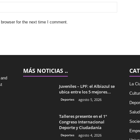
 browser for the next time I comment.
MÁS NOTICIAS ..
CAT
 and
La Ci
st
Juveniles – LPF: el Albiazul se
ubica entre los 5 mejores...
Cultu
Deportes
agosto 5, 2026
Depor
Salud
Talleres presente en el 1°
Congreso Internacional
Socie
Deporte y Ciudadanía
Empr
Deportes
agosto 4, 2026