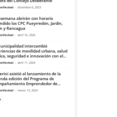
bra del Concejo Deliberante
meVecinal
-
diciembre 6, 2023
 semana abrirán con horario
ndido los CPC Pueyrredón, Jardín,
n y Rancagua
meVecinal
-
abril 16, 2024
unicipalidad intercambió
riencias de movilidad urbana, salud
ica, seguridad e innovación con el...
meVecinal
-
abril 11, 2024
erini asistió al lanzamiento de la
nda edición del Programa de
pañamiento Emprendedor de...
meVecinal
-
marzo 13, 2024