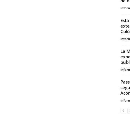
de o
infor
Está
exte
Coló
infor
La M
expe
públ
infor
Pass
segu
Acom
infor