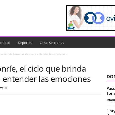
ciedad
Deportes
Otras Secciones
o que brinda herramientas para entender las emociones
ríe, el ciclo que brinda
 entender las emociones
DON
Pass
0
Torn
infor
Llar