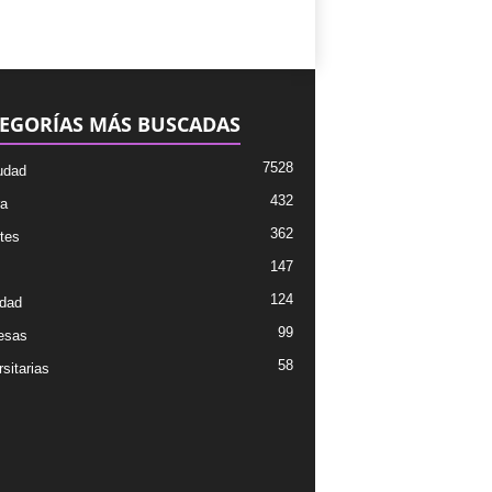
EGORÍAS MÁS BUSCADAS
7528
udad
432
ra
362
tes
147
124
dad
99
esas
58
sitarias