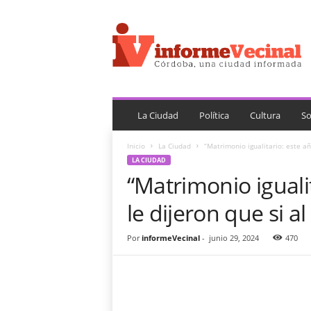
i
n
f
o
r
m
e
V
La Ciudad
Política
Cultura
So
e
c
Inicio
La Ciudad
“Matrimonio igualitario: este añ
i
LA CIUDAD
n
“Matrimonio igualit
a
l
le dijeron que si a
Por
informeVecinal
-
junio 29, 2024
470