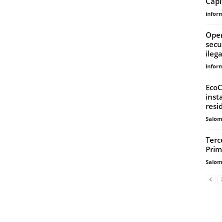
Capi
infor
Oper
secu
ileg
infor
EcoC
inst
resi
Salo
Terc
Prim
Salo