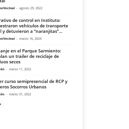
tal
meVecinal
-
agosto 29, 2022
ativo de control en Instituto:
estraron vehículos de transporte
al y detuvieron a “naranjitas”...
meVecinal
-
marzo 16, 2024
anje en el Parque Sarmiento:
alan un trailer de reciclaje de
duos secos
món
-
marzo 11, 2022
er curso semipresencial de RCP y
eros Socorros Urbanos
món
-
marzo 31, 2022