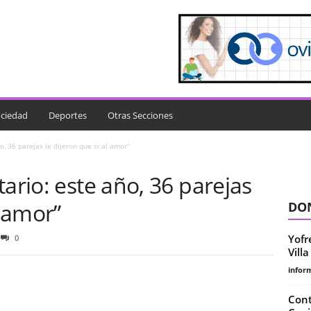
ciedad
Deportes
Otras Secciones
o, 36 parejas le dijeron que si al amor”
ario: este año, 36 parejas
l amor”
DON
Yofr
0
Vill
infor
Cont