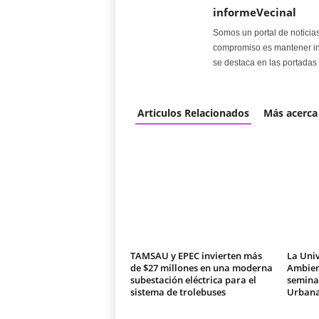
informeVecinal
Somos un portal de noticia
compromiso es mantener in
se destaca en las portadas 
Articulos Relacionados
Más acerca
TAMSAU y EPEC invierten más
La Univ
de $27 millones en una moderna
Ambien
subestación eléctrica para el
seminar
sistema de trolebuses
Urban