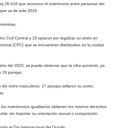
ey 26.618 que reconoce el matrimonio entre personas del
 que va de este 2024.
emeninas.
tro Civil Central y 19 optaron por legalizar su unión en
omunal (CPC) que se encuentran distribuidos en la ciudad
stre del 2023, se puede observar que la cifra aumentó, ya
 33 parejas.
 dio entre masculinos: 17 parejas sellaron su unión,
as.
, los matrimonios igualitarios obtienen los mismos derechos
ital, sin importar su orientación sexual o composición.
ndo el Día Internacional del Orgullo.