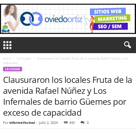
Inicio
La Ciudad
Clausuraron los locales Fruta de la avenida Rafael Núñez y Los
Infernales...
LA CIUDAD
Clausuraron los locales Fruta de la
avenida Rafael Núñez y Los
Infernales de barrio Güemes por
exceso de capacidad
Por
informeVecinal
-
julio 2, 2024
443
0