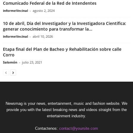
Comunicado Federal de la Red de Intendentes
informeVecinal
-
agosto 2, 2024
10 de abril, Día del Investigador y la Investigadora Científica:
generar conocimiento para transformar la...
informeVecinal
-
abril 10, 2026
Etapa final del Plan de Bacheo y Rehabilitación sobre calle
Corro
Salomón
-
julio 23, 2021
Newsmag is your news, entertainment, music and fashion website. We
provide you with the latest breaking news and videos straight from the
entertainment industry.
Contactenos:
contact@yoursite.com