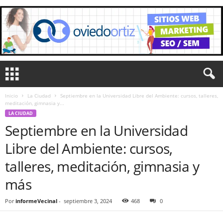
Inicio
La Ciudad
Septiembre en la Universidad Libre del Ambiente: cursos, talleres,
meditación, gimnasia y...
LA CIUDAD
Septiembre en la Universidad
Libre del Ambiente: cursos,
talleres, meditación, gimnasia y
más
Por
informeVecinal
-
septiembre 3, 2024
468
0