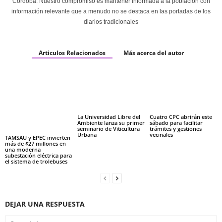
Córdoba. Nuestro compromiso es mantener informada a la población con
información relevante que a menudo no se destaca en las portadas de los
diarios tradicionales
Articulos Relacionados
Más acerca del autor
La Universidad Libre del
Cuatro CPC abrirán este
Ambiente lanza su primer
sábado para facilitar
seminario de Viticultura
trámites y gestiones
Urbana
vecinales
TAMSAU y EPEC invierten
más de $27 millones en
una moderna
subestación eléctrica para
el sistema de trolebuses
DEJAR UNA RESPUESTA