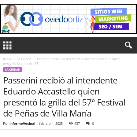
Inicio
La Ciudad
Passerini recibió al intendente Eduardo Accastello quien
presentó la grilla del 57°...
LA CIUDAD
Passerini recibió al intendente
Eduardo Accastello quien
presentó la grilla del 57° Festival
de Peñas de Villa María
Por
informeVecinal
-
febrero 4, 2025
437
0