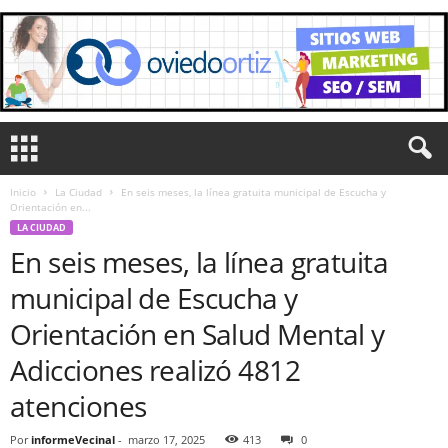
Inicio
La Ciudad
En seis meses, la línea gratuita municipal de Escucha y
Orientación en...
LA CIUDAD
En seis meses, la línea gratuita
municipal de Escucha y
Orientación en Salud Mental y
Adicciones realizó 4812
atenciones
Por
informeVecinal
-
marzo 17, 2025
413
0