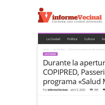
i
n
f
o
r
m
e
V
La Ciudad
Política
Cultura
So
e
c
Inicio
La Ciudad
Durante la apertura de sesiones
i
LA CIUDAD
n
Durante la apertur
a
l
COPIPRED, Passeri
programa «Salud 
Por
informeVecinal
-
abril 5, 2025
399