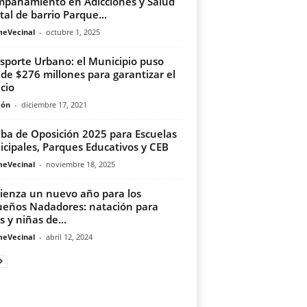
pañamiento en Adicciones y Salud
al de barrio Parque...
meVecinal
-
octubre 1, 2025
sporte Urbano: el Municipio puso
de $276 millones para garantizar el
icio
món
-
diciembre 17, 2021
ba de Oposición 2025 para Escuelas
cipales, Parques Educativos y CEB
meVecinal
-
noviembre 18, 2025
enza un nuevo año para los
eños Nadadores: natación para
s y niñas de...
meVecinal
-
abril 12, 2024