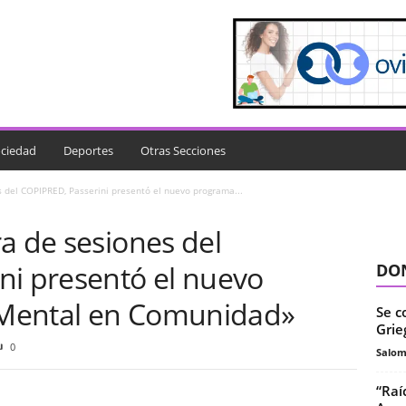
ciedad
Deportes
Otras Secciones
 del COPIPRED, Passerini presentó el nuevo programa...
a de sesiones del
ni presentó el nuevo
DON
Mental en Comunidad»
Se c
Grie
0
Salo
“Raí