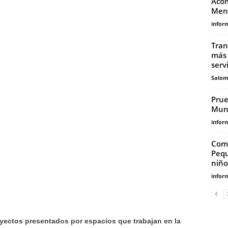
Acom
Ment
infor
Tran
más 
serv
Salo
Prue
Muni
infor
Comi
Pequ
niño
infor
ectos presentados por espacios que trabajan en la