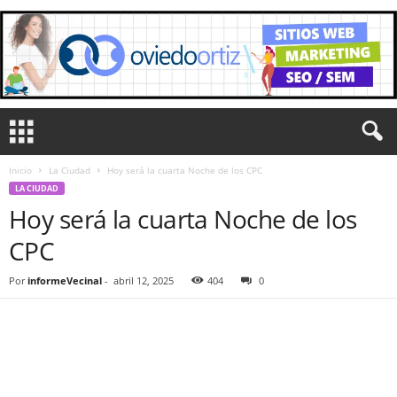
Inicio
La Ciudad
Hoy será la cuarta Noche de los CPC
LA CIUDAD
Hoy será la cuarta Noche de los
CPC
Por
informeVecinal
-
abril 12, 2025
404
0