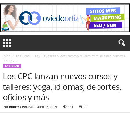
Inicio
La Ciudad
Los CPC lanzan nuevos cursos y talleres: yoga, idiomas, deportes,
oficios y...
LA CIUDAD
Los CPC lanzan nuevos cursos y
talleres: yoga, idiomas, deportes,
oficios y más
Por
informeVecinal
-
abril 15, 2025
441
0