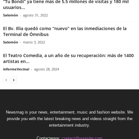
“Tu Bondi” ya tiene más de 5.5 millones de visitas y 180 mil
usuarios...
Salomón
-
agosto 31, 2022
El Bv. Illia quedó como “nuevo” en las inmediaciones de la
Terminal de Ómnibus
Salomón
-
marzo 3, 2022
El Teatro Comedia, a un año de su recuperación: más de 1400
artistas en...
informeVecinal
-
agosto 28, 2024
Newsmag is your news, entertainment, music and fashion website. We
provide you with the latest breaking news and videos straight from the
entertainment industry.
Contactenos:
contact@yoursite.com