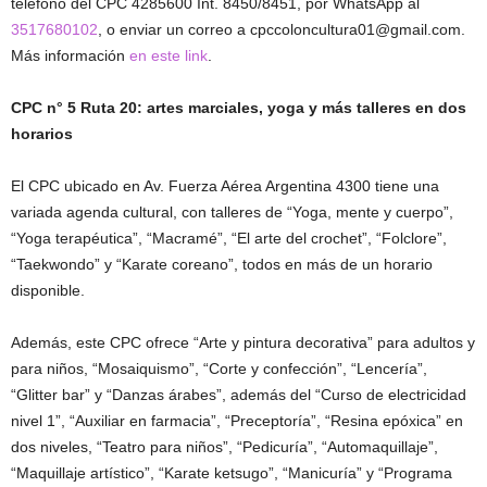
teléfono del CPC 4285600 Int. 8450/8451, por WhatsApp al
3517680102
, o enviar un correo a cpccoloncultura01@gmail.com.
Más información
en este link
.
CPC n° 5 Ruta 20: artes marciales, yoga y más talleres en dos
horarios
El CPC ubicado en Av. Fuerza Aérea Argentina 4300 tiene una
variada agenda cultural, con talleres de “Yoga, mente y cuerpo”,
“Yoga terapéutica”, “Macramé”, “El arte del crochet”, “Folclore”,
“Taekwondo” y “Karate coreano”, todos en más de un horario
disponible.
Además, este CPC ofrece “Arte y pintura decorativa” para adultos y
para niños, “Mosaiquismo”, “Corte y confección”, “Lencería”,
“Glitter bar” y “Danzas árabes”, además del “Curso de electricidad
nivel 1”, “Auxiliar en farmacia”, “Preceptoría”, “Resina epóxica” en
dos niveles, “Teatro para niños”, “Pedicuría”, “Automaquillaje”,
“Maquillaje artístico”, “Karate ketsugo”, “Manicuría” y “Programa