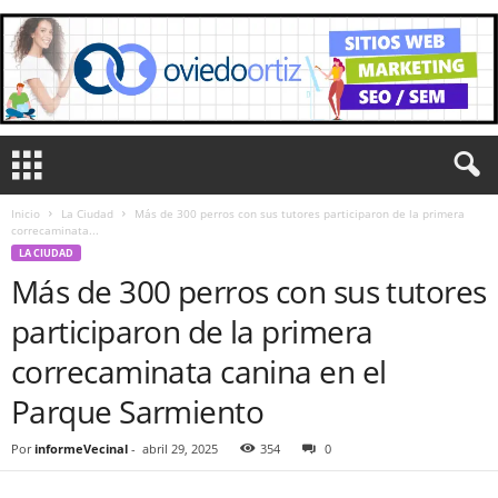
Inicio
La Ciudad
Más de 300 perros con sus tutores participaron de la primera
correcaminata...
LA CIUDAD
Más de 300 perros con sus tutores
participaron de la primera
correcaminata canina en el
Parque Sarmiento
Por
informeVecinal
-
abril 29, 2025
354
0