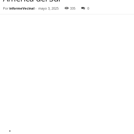
Por
informeVecinal
-
mayo 3, 2025
335
0