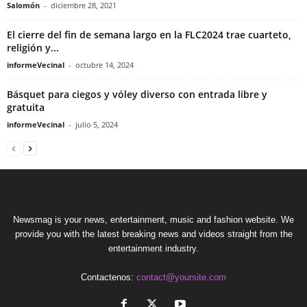
Salomón
-
diciembre 28, 2021
El cierre del fin de semana largo en la FLC2024 trae cuarteto,
religión y...
informeVecinal
-
octubre 14, 2024
Básquet para ciegos y vóley diverso con entrada libre y
gratuita
informeVecinal
-
julio 5, 2024
Newsmag is your news, entertainment, music and fashion website. We
provide you with the latest breaking news and videos straight from the
entertainment industry.
Contactenos:
contact@yoursite.com