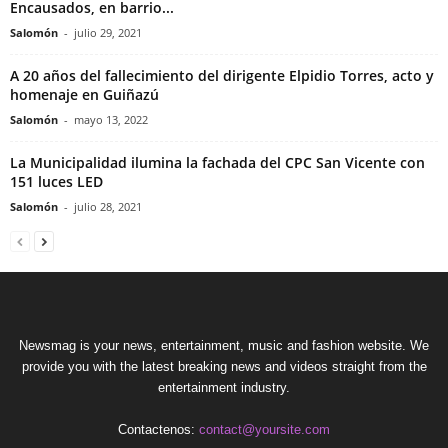
Encausados, en barrio...
Salomón
-
julio 29, 2021
A 20 años del fallecimiento del dirigente Elpidio Torres, acto y
homenaje en Guiñazú
Salomón
-
mayo 13, 2022
La Municipalidad ilumina la fachada del CPC San Vicente con
151 luces LED
Salomón
-
julio 28, 2021
Newsmag is your news, entertainment, music and fashion website. We
provide you with the latest breaking news and videos straight from the
entertainment industry.
Contactenos:
contact@yoursite.com