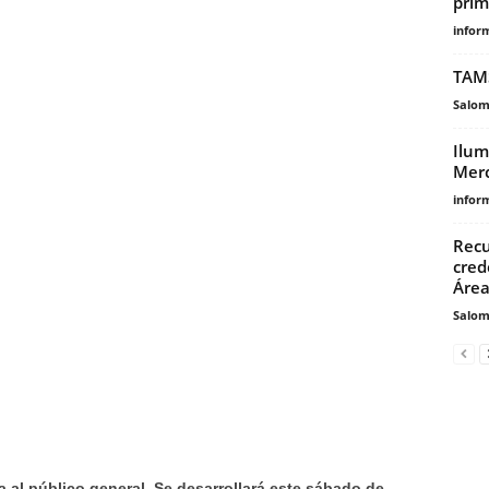
prim
infor
TAMS
Salo
Ilum
Mer
infor
Recu
cred
Área
Salo
a al público general. Se desarrollará este sábado de