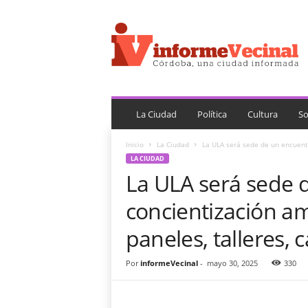
i
n
f
o
r
m
e
V
La Ciudad
Política
Cultura
So
e
c
Inicio
La Ciudad
La ULA será sede de un encuentr
i
LA CIUDAD
n
La ULA será sede 
a
l
concientización am
paneles, talleres, 
Por
informeVecinal
-
mayo 30, 2025
330