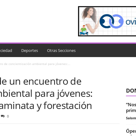
ciedad
Deportes
Otras Secciones
o de concientización ambiental para jóvenes:...
de un encuentro de
biental para jóvenes:
DON
caminata y forestación
“Nos
prim
0
Salo
Óper