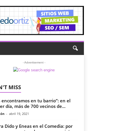
- Advertisement -
'T MISS
 encontramos en tu barrio”: en el
er día, más de 700 vecinos de...
món
-
abril 19, 2021
a Dido y Eneas en el Comedia: por