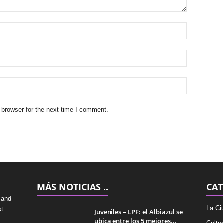
 browser for the next time I comment.
MÁS NOTICIAS ..
CAT
 and
La Ci
st
Juveniles – LPF: el Albiazul se
ubica entre los 5 mejores...
Cultu