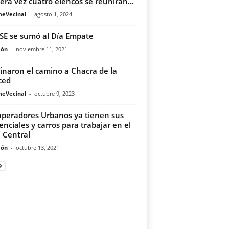
era vez cuatro elencos se reunirán...
meVecinal
-
agosto 1, 2024
E se sumó al Día Empate
món
-
noviembre 11, 2021
inaron el camino a Chacra de la
ced
meVecinal
-
octubre 9, 2023
peradores Urbanos ya tienen sus
enciales y carros para trabajar en el
 Central
món
-
octubre 13, 2021