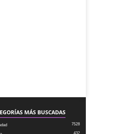
EGORÍAS MÁS BUSCADAS
7528
udad
432
ra