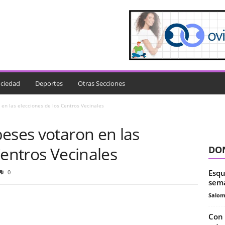
ciedad
Deportes
Otras Secciones
en las elecciones de los Centros Vecinales
eses votaron en las
Centros Vecinales
DON
Esqu
0
sema
Salo
Con 