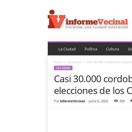
i
n
f
o
r
m
e
V
La Ciudad
Política
Cultura
So
e
c
Inicio
La Ciudad
Casi 30.000 cordobeses votaron 
i
LA CIUDAD
n
Casi 30.000 cordob
a
l
elecciones de los 
Por
informeVecinal
-
junio 6, 2025
294