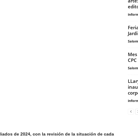
arte
edito
infor
Feri
Jard
Salo
Mes 
CPC 
Salo
LLar
inau
corp
infor
ados de 2024, con la revisión de la situación de cada