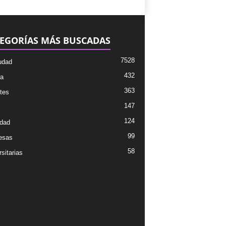
EGORÍAS MÁS BUSCADAS
7528
udad
432
ra
363
tes
147
124
dad
99
esas
58
sitarias