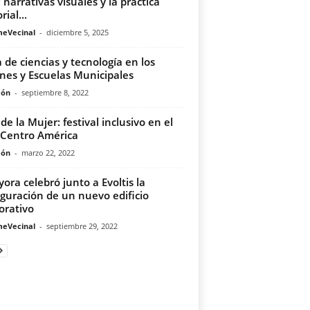
: narrativas visuales y la práctica
rial...
meVecinal
-
diciembre 5, 2025
a de ciencias y tecnología en los
ines y Escuelas Municipales
món
-
septiembre 8, 2022
de la Mujer: festival inclusivo en el
Centro América
món
-
marzo 22, 2022
yora celebró junto a Evoltis la
guración de un nuevo edificio
orativo
meVecinal
-
septiembre 29, 2022