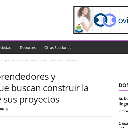
ciedad
Deportes
Otras Secciones
emprendedoras que buscan construir la identidad visual...
prendedores y
 buscan construir la
DON
e sus proyectos
Sube
ileg
0
infor
Casa