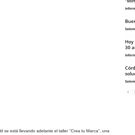
“Min
infor
Buen
Salo
Hoy 
30 a
infor
Córd
solu
Salo
l se está llevando adelante el taller “Crea tu Marca”, una