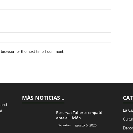
 browser for the next time I comment.
MÁS NOTICIAS ..
CAT
 and
La Ci
st
Reserva: Talleres empató
ante el Ciclón
Cultu
Deportes
agosto 6, 2026
Depor