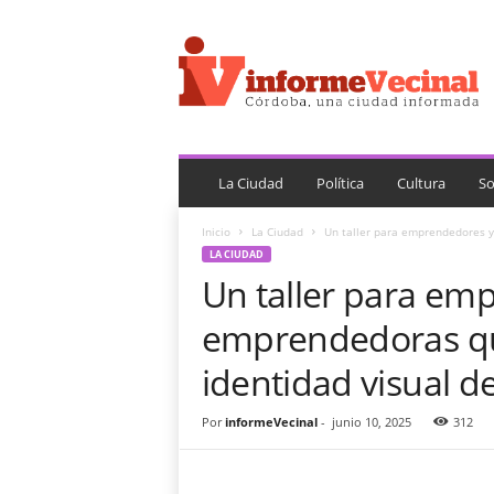
i
n
f
o
r
m
e
V
La Ciudad
Política
Cultura
So
e
c
Inicio
La Ciudad
Un taller para emprendedores y 
i
LA CIUDAD
n
Un taller para em
a
l
emprendedoras que
identidad visual d
Por
informeVecinal
-
junio 10, 2025
312