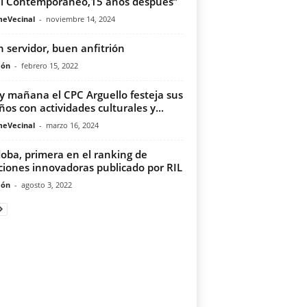
i Contemporáneo,15 años después”
meVecinal
-
noviembre 14, 2024
 servidor, buen anfitrión
món
-
febrero 15, 2022
y mañana el CPC Arguello festeja sus
ños con actividades culturales y...
meVecinal
-
marzo 16, 2024
oba, primera en el ranking de
ciones innovadoras publicado por RIL
món
-
agosto 3, 2022