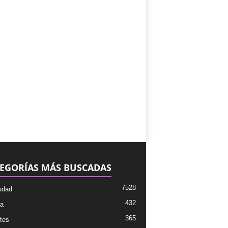
EGORÍAS MÁS BUSCADAS
7528
udad
432
ra
365
tes