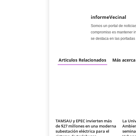
informeVecinal
Somos un portal de noticia
compromiso es mantener in
se destaca en las portadas 
Articulos Relacionados
Más acerca
TAMSAU y EPEC invierten más
La Univ
de $27 millones en una moderna
Ambien
subestación eléctrica para el
seminar