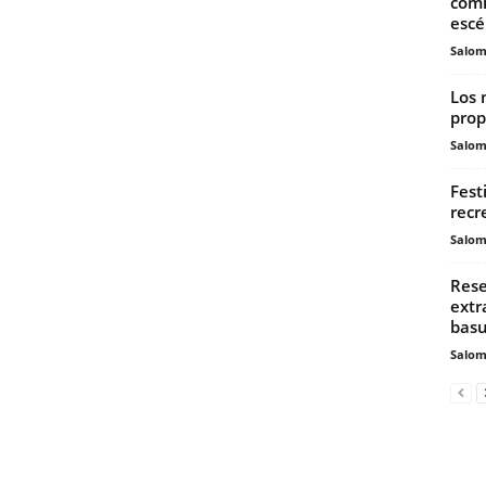
comi
escé
Salo
Los 
prop
Salo
Fest
recr
Salo
Rese
extr
basu
Salo