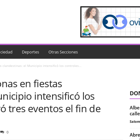
ciedad
Deportes
Otras Secciones
clandestinas: el Municipio intensificó los controles...
nas en fiestas
nicipio intensificó los
DON
ó tres eventos el fin de
Albe
call
Salo
0
Abre