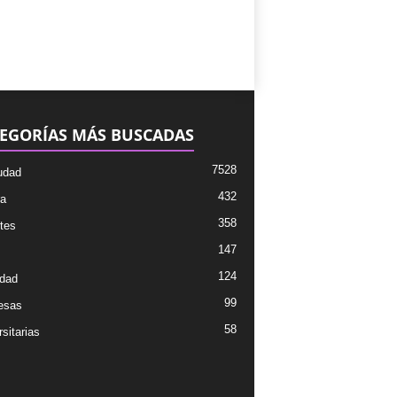
EGORÍAS MÁS BUSCADAS
7528
udad
432
ra
358
tes
147
124
dad
99
esas
58
sitarias