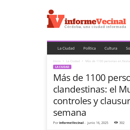
i
n
f
o
r
m
e
V
La Ciudad
Política
Cultura
So
e
c
Inicio
La Ciudad
Más de 1100 personas en fiestas 
i
LA CIUDAD
n
Más de 1100 perso
a
l
clandestinas: el Mu
controles y clausur
semana
Por
informeVecinal
-
junio 16, 2025
302