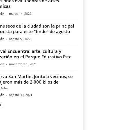
siones evaluadoras de artes
nicas
món
-
marzo 14, 2022
museos de la ciudad son la principal
uesta para este “finde” de agosto
món
-
agosto 5, 2022
ival Encuentra: arte, cultura y
eación en el Parque Educativo Este
món
-
noviembre 1, 2021
rva San Martín: Junto a vecinos, se
ajeron más de 2.000 kilos de
ra...
món
-
agosto 30, 2021