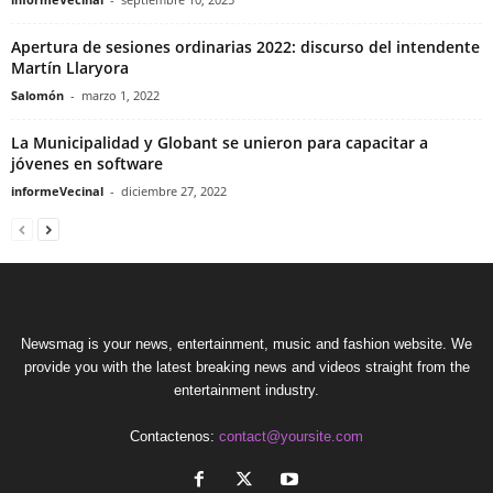
Apertura de sesiones ordinarias 2022: discurso del intendente
Martín Llaryora
Salomón
-
marzo 1, 2022
La Municipalidad y Globant se unieron para capacitar a
jóvenes en software
informeVecinal
-
diciembre 27, 2022
Newsmag is your news, entertainment, music and fashion website. We
provide you with the latest breaking news and videos straight from the
entertainment industry.
Contactenos:
contact@yoursite.com