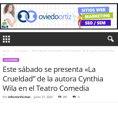
Inicio
La Ciudad
Este sábado se presenta «La Crueldad” de la autora Cynthia Wila
en...
LA CIUDAD
Este sábado se presenta «La
Crueldad” de la autora Cynthia
Wila en el Teatro Comedia
Por
informeVecinal
-
junio 27, 2025
281
0