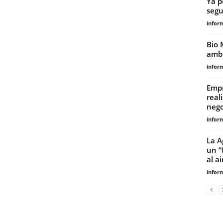
Ya p
segu
infor
Bio 
ambi
infor
Empr
real
nego
infor
La A
un “
al ai
infor