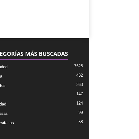
EGORÍAS MÁS BUSCADAS
7528
udad
432
ra
363
tes
147
124
dad
99
esas
58
sitarias