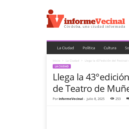
i
n
f
o
r
m
e
V
La Ciudad
Política
Cultura
So
e
c
Inicio
La Ciudad
Llega la 43°edición del Festival
i
LA CIUDAD
n
Llega la 43°edición
a
l
de Teatro de Muñe
Por
informeVecinal
-
julio 8, 2025
253