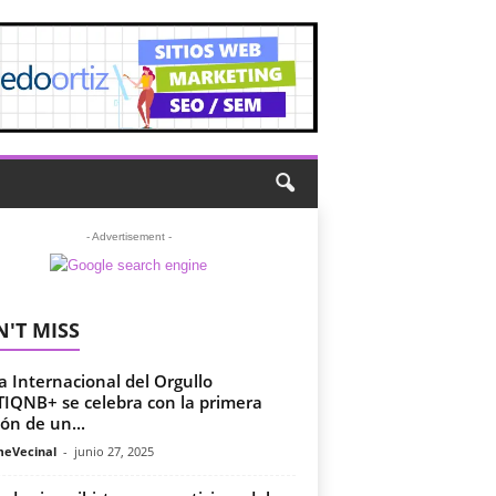
- Advertisement -
'T MISS
ía Internacional del Orgullo
IQNB+ se celebra con la primera
ión de un...
meVecinal
-
junio 27, 2025