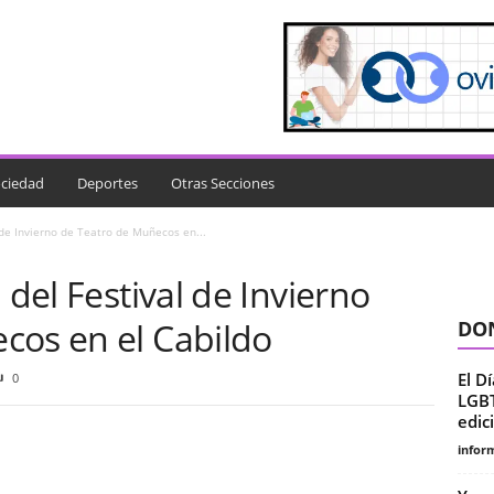
ciedad
Deportes
Otras Secciones
 de Invierno de Teatro de Muñecos en...
 del Festival de Invierno
cos en el Cabildo
DON
El D
0
LGBT
edic
infor