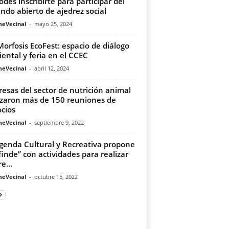
odes inscribirte para participar del
ndo abierto de ajedrez social
meVecinal
-
mayo 25, 2024
Morfosis EcoFest: espacio de diálogo
ental y feria en el CCEC
meVecinal
-
abril 12, 2024
esas del sector de nutrición animal
izaron más de 150 reuniones de
cios
meVecinal
-
septiembre 9, 2022
genda Cultural y Recreativa propone
finde” con actividades para realizar
re...
meVecinal
-
octubre 15, 2022