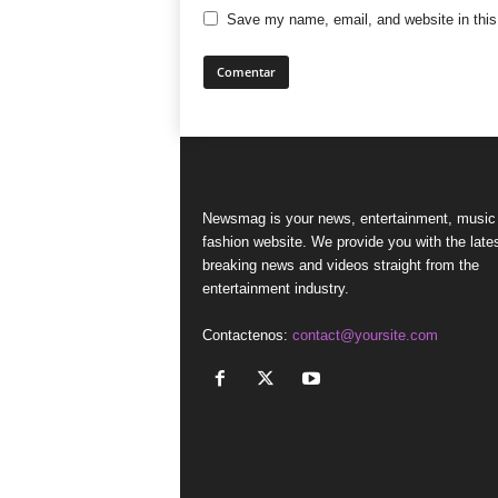
Save my name, email, and website in this
Newsmag is your news, entertainment, music
fashion website. We provide you with the late
breaking news and videos straight from the
entertainment industry.
Contactenos:
contact@yoursite.com