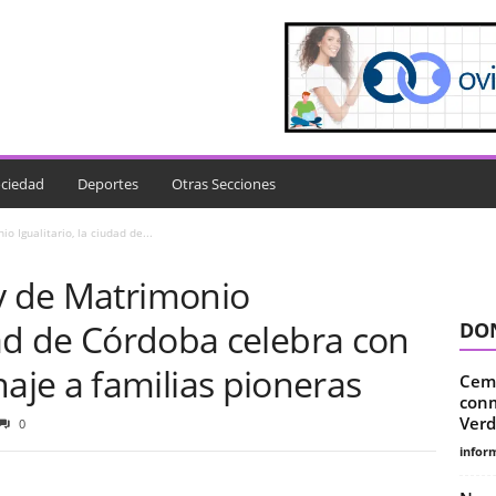
ciedad
Deportes
Otras Secciones
o Igualitario, la ciudad de...
ey de Matrimonio
udad de Córdoba celebra con
DON
je a familias pioneras
Ceme
conm
Verd
0
infor