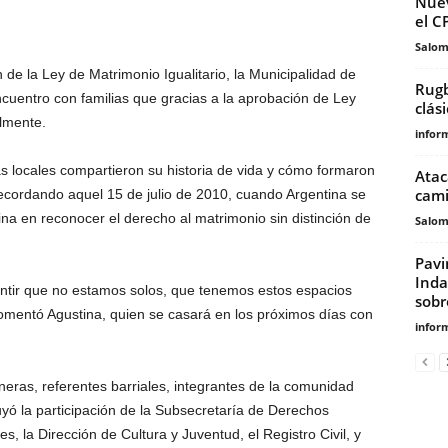
Nuev
el C
Salo
e la Ley de Matrimonio Igualitario, la Municipalidad de
Rugb
cuentro con familias que gracias a la aprobación de Ley
clás
lmente.
infor
as locales compartieron su historia de vida y cómo formaron
Atac
cami
recordando aquel 15 de julio de 2010, cuando Argentina se
ina en reconocer el derecho al matrimonio sin distinción de
Salo
Pavi
Inda
ntir que no estamos solos, que tenemos estos espacios
sobre
mentó Agustina, quien se casará en los próximos días con
infor
oneras, referentes barriales, integrantes de la comunidad
yó la participación de la Subsecretaría de Derechos
 la Dirección de Cultura y Juventud, el Registro Civil, y