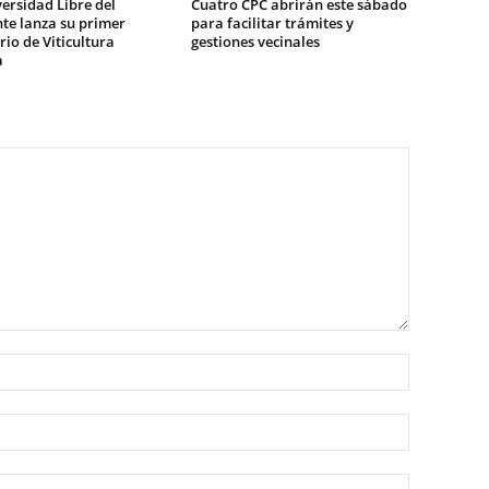
ersidad Libre del
Cuatro CPC abrirán este sábado
te lanza su primer
para facilitar trámites y
io de Viticultura
gestiones vecinales
a