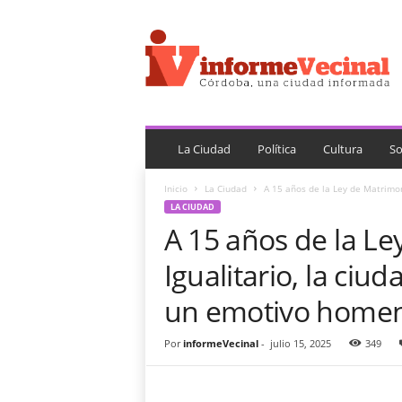
i
n
f
o
r
m
e
V
La Ciudad
Política
Cultura
So
e
c
Inicio
La Ciudad
A 15 años de la Ley de Matrimoni
i
LA CIUDAD
n
A 15 años de la L
a
l
Igualitario, la ci
un emotivo homena
Por
informeVecinal
-
julio 15, 2025
349