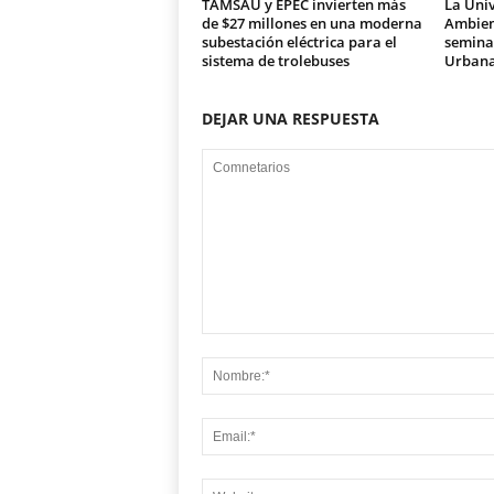
TAMSAU y EPEC invierten más
La Univ
de $27 millones en una moderna
Ambien
subestación eléctrica para el
seminar
sistema de trolebuses
Urban
DEJAR UNA RESPUESTA