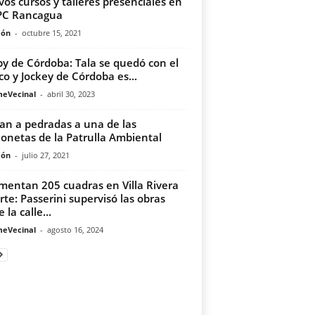
os cursos y talleres presenciales en
PC Rancagua
món
-
octubre 15, 2021
y de Córdoba: Tala se quedó con el
ico y Jockey de Córdoba es...
meVecinal
-
abril 30, 2023
an a pedradas a una de las
onetas de la Patrulla Ambiental
món
-
julio 27, 2021
mentan 205 cuadras en Villa Rivera
rte: Passerini supervisó las obras
 la calle...
meVecinal
-
agosto 16, 2024