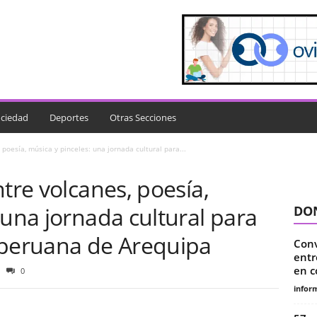
ciedad
Deportes
Otras Secciones
 poesía, música y pinceles: una jornada cultural para...
ntre volcanes, poesía,
 una jornada cultural para
DON
 peruana de Arequipa
Conv
entr
en 
0
infor