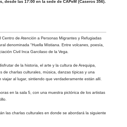
nes, desde las 17:00 en la sede de CAPeM (Caseros 356).
l Centro de Atención a Personas Migrantes y Refugiadas
ural denominada “Huella Mistiana. Entre volcanes, poesía,
iación Civil Inca Garcilaso de la Vega.
frutar de la historia, el arte y la cultura de Arequipa,
 de charlas culturales, música, danzas típicas y una
n viajar al lugar, sintiendo que verdaderamente están allí.
ras en la sala 5, con una muestra pictórica de los artistas
llo.
arán las charlas culturales en donde se abordará la siguiente