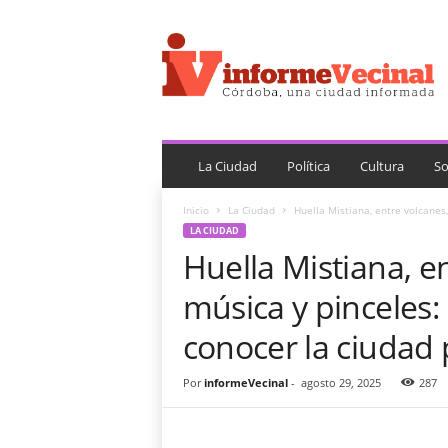
i
n
f
o
r
m
e
V
La Ciudad
Política
Cultura
So
e
c
Inicio
La Ciudad
Huella Mistiana, entre volcanes,
i
LA CIUDAD
n
Huella Mistiana, e
a
l
música y pinceles:
conocer la ciudad
Por
informeVecinal
-
agosto 29, 2025
287