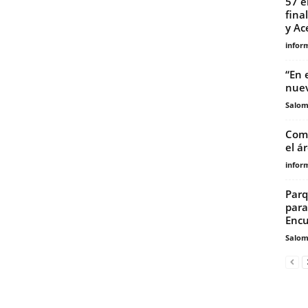
57 e
fina
y Ac
infor
“En 
nuev
Salo
Come
el á
infor
Parq
para
Encu
Salo