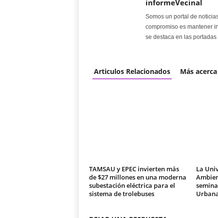
informeVecinal
Somos un portal de noticia
compromiso es mantener in
se destaca en las portadas 
Articulos Relacionados
Más acerca
TAMSAU y EPEC invierten más
La Univ
de $27 millones en una moderna
Ambien
subestación eléctrica para el
seminar
sistema de trolebuses
Urban