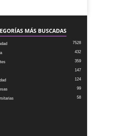
EGORÍAS MÁS BUSCADAS
7528
udad
432
ra
359
tes
147
124
dad
99
esas
58
sitarias