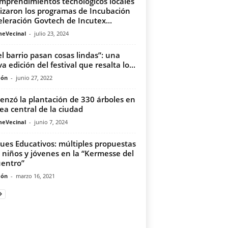
mprendimientos tecnológicos locales
lizaron los programas de Incubación
eleración Govtech de Incutex...
meVecinal
-
julio 23, 2024
el barrio pasan cosas lindas”: una
a edición del festival que resalta lo...
món
-
junio 27, 2022
nzó la plantación de 330 árboles en
rea central de la ciudad
meVecinal
-
junio 7, 2024
ues Educativos: múltiples propuestas
 niños y jóvenes en la “Kermesse del
entro”
món
-
marzo 16, 2021