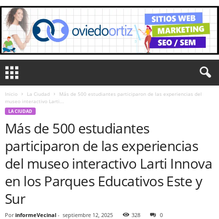
Inicio
La Ciudad
Más de 500 estudiantes participaron de las experiencias del
museo interactivo Larti...
LA CIUDAD
Más de 500 estudiantes
participaron de las experiencias
del museo interactivo Larti Innova
en los Parques Educativos Este y
Sur
Por
informeVecinal
-
septiembre 12, 2025
328
0