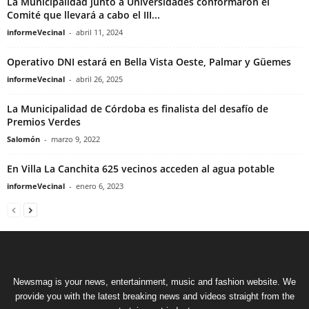
La Municipalidad junto a Universidades conformaron el
Comité que llevará a cabo el III...
informeVecinal
-
abril 11, 2024
Operativo DNI estará en Bella Vista Oeste, Palmar y Güemes
informeVecinal
-
abril 26, 2025
La Municipalidad de Córdoba es finalista del desafío de
Premios Verdes
Salomón
-
marzo 9, 2022
En Villa La Canchita 625 vecinos acceden al agua potable
informeVecinal
-
enero 6, 2023
Newsmag is your news, entertainment, music and fashion website. We
provide you with the latest breaking news and videos straight from the