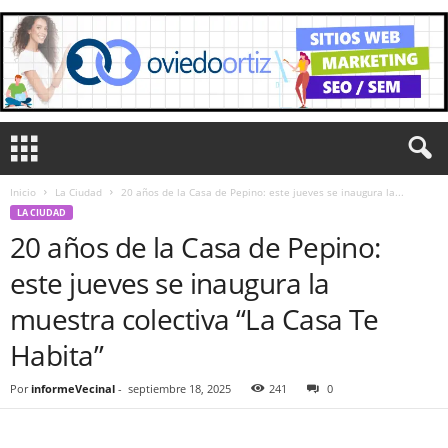
Inicio
La Ciudad
20 años de la Casa de Pepino: este jueves se inaugura la...
LA CIUDAD
20 años de la Casa de Pepino:
este jueves se inaugura la
muestra colectiva “La Casa Te
Habita”
Por
informeVecinal
-
septiembre 18, 2025
241
0