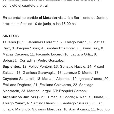
completó el cuarteto arbitral
.
En su próximo partido
el Matador
visitará a Sarmiento de Junín el
próximo miércoles 10 de junio, a las 15.00 hs.
SÍNTESIS
Talleres (2):
1. Jeremías Florentín; 2. Thiago Baroni, 5. Matías
Ruíz, 3. Joaquín Salas; 4. Timoteo Chamorro, 6. Bruno Trey, 8.
Matías Cáceres, 11. Facundo Lucero; 10. Lautaro Ortíz, 9.
Sebastián Corradi, 7. Pedro González.
Suplentes:
12. Felipe Pontoni, 13. Gonzalo Nuccio, 14. Misael
Zalazar, 15. Gianluca Garavaglia, 16. Lorenzo Di Monte, 17.
Cayetano Santarelli, 18. Mariano Albornoz, 19. Ignacio Alastra, 20.
Emiliano Daghero, 21. Emiliano Chiavassa, 22. Santiago
Albarracín, 23. Martino Larghi. DT: Ezequiel Carboni.
Argentinos Juniors (2):
1. Emanuel Bonda; 4. Nahuel Duarte, 2.
Thiago Yánez, 6. Santino Gianini, 3. Santiago Silveira; 8. Juan
Ignacio Martín, 5. Giovanni Márques, 10. Alan Alcaráz, 11. Rodrigo