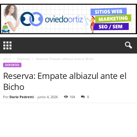
Inicio
Deportes
Reserva: Empate albiazul ante el Bicho
DEPORTES
Reserva: Empate albiazul ante el
Bicho
Por
Dario Pedretti
-
junio 4, 2026
104
0