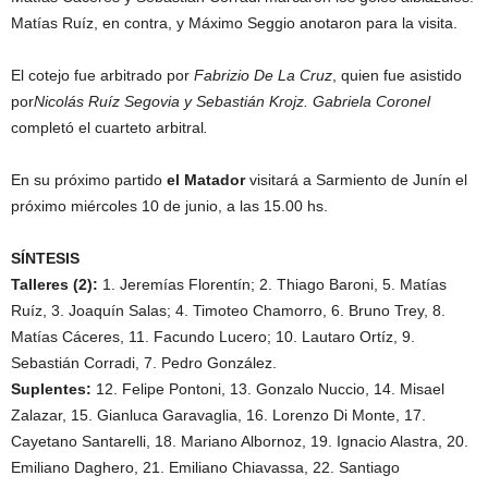
Matías Ruíz, en contra, y Máximo Seggio anotaron para la visita.
El cotejo fue arbitrado por
Fabrizio De La Cruz
, quien fue asistido
por
Nicolás Ruíz Segovia y Sebastián Krojz. Gabriela Coronel
completó el cuarteto arbitral
.
En su próximo partido
el Matador
visitará a Sarmiento de Junín el
próximo miércoles 10 de junio, a las 15.00 hs.
SÍNTESIS
Talleres (2):
1. Jeremías Florentín; 2. Thiago Baroni, 5. Matías
Ruíz, 3. Joaquín Salas; 4. Timoteo Chamorro, 6. Bruno Trey, 8.
Matías Cáceres, 11. Facundo Lucero; 10. Lautaro Ortíz, 9.
Sebastián Corradi, 7. Pedro González.
Suplentes:
12. Felipe Pontoni, 13. Gonzalo Nuccio, 14. Misael
Zalazar, 15. Gianluca Garavaglia, 16. Lorenzo Di Monte, 17.
Cayetano Santarelli, 18. Mariano Albornoz, 19. Ignacio Alastra, 20.
Emiliano Daghero, 21. Emiliano Chiavassa, 22. Santiago