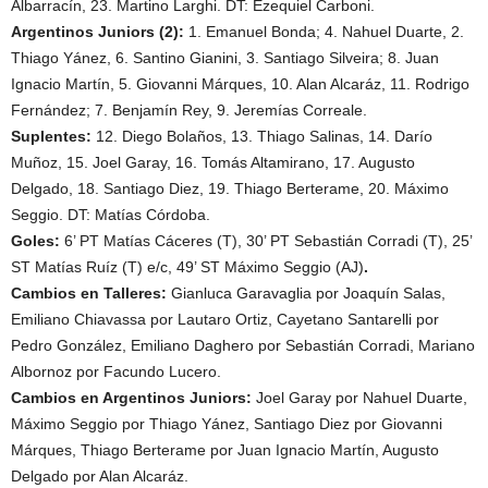
Albarracín, 23. Martino Larghi. DT: Ezequiel Carboni.
Argentinos Juniors (2):
1. Emanuel Bonda; 4. Nahuel Duarte, 2.
Thiago Yánez, 6. Santino Gianini, 3. Santiago Silveira; 8. Juan
Ignacio Martín, 5. Giovanni Márques, 10. Alan Alcaráz, 11. Rodrigo
Fernández; 7. Benjamín Rey, 9. Jeremías Correale.
Suplentes:
12. Diego Bolaños, 13. Thiago Salinas, 14. Darío
Muñoz, 15. Joel Garay, 16. Tomás Altamirano, 17. Augusto
Delgado, 18. Santiago Diez, 19. Thiago Berterame, 20. Máximo
Seggio. DT: Matías Córdoba.
Goles:
6’ PT Matías Cáceres (T), 30’ PT Sebastián Corradi (T), 25’
ST Matías Ruíz (T) e/c, 49’ ST Máximo Seggio (AJ)
.
Cambios en Talleres:
Gianluca Garavaglia por Joaquín Salas,
Emiliano Chiavassa por Lautaro Ortiz, Cayetano Santarelli por
Pedro González, Emiliano Daghero por Sebastián Corradi, Mariano
Albornoz por Facundo Lucero.
Cambios en Argentinos Juniors:
Joel Garay por Nahuel Duarte,
Máximo Seggio por Thiago Yánez, Santiago Diez por Giovanni
Márques, Thiago Berterame por Juan Ignacio Martín, Augusto
Delgado por Alan Alcaráz.