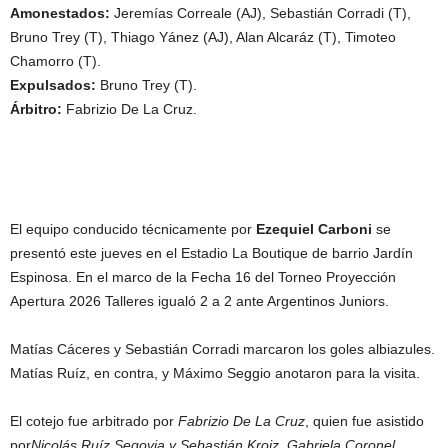
Amonestados:
Jeremías Correale (AJ), Sebastián Corradi (T),
Bruno Trey (T), Thiago Yánez (AJ), Alan Alcaráz (T), Timoteo
Chamorro (T).
Expulsados:
Bruno Trey (T).
Árbitro:
Fabrizio De La Cruz.
El equipo conducido técnicamente por
Ezequiel Carboni
se
presentó este jueves en el Estadio La Boutique de barrio Jardín
Espinosa. En el marco de la Fecha 16 del Torneo Proyección
Apertura 2026 Talleres igualó 2 a 2 ante Argentinos Juniors.
Matías Cáceres y Sebastián Corradi marcaron los goles albiazules.
Matías Ruíz, en contra, y Máximo Seggio anotaron para la visita.
El cotejo fue arbitrado por
Fabrizio De La Cruz
, quien fue asistido
por
Nicolás Ruíz Segovia y Sebastián Krojz. Gabriela Coronel