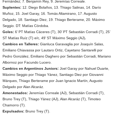
Fernández; 7. Benjamín Rey, 9. Jeremías Correale.
Suplentes:
12. Diego Bolaños, 13. Thiago Salinas, 14. Darío
Muñoz, 15. Joel Garay, 16. Tomás Altamirano, 17. Augusto
Delgado, 18. Santiago Diez, 19. Thiago Berterame, 20. Máximo
Seggio. DT: Matías Córdoba.
Goles:
6’ PT Matías Cáceres (T), 30’ PT Sebastián Corradi (T), 25’
ST Matías Ruíz (T) e/c, 49’ ST Máximo Seggio (AJ)
.
Cambios en Talleres:
Gianluca Garavaglia por Joaquín Salas,
Emiliano Chiavassa por Lautaro Ortiz, Cayetano Santarelli por
Pedro González, Emiliano Daghero por Sebastián Corradi, Mariano
Albornoz por Facundo Lucero.
Cambios en Argentinos Juniors:
Joel Garay por Nahuel Duarte,
Máximo Seggio por Thiago Yánez, Santiago Diez por Giovanni
Márques, Thiago Berterame por Juan Ignacio Martín, Augusto
Delgado por Alan Alcaráz.
Amonestados:
Jeremías Correale (AJ), Sebastián Corradi (T),
Bruno Trey (T), Thiago Yánez (AJ), Alan Alcaráz (T), Timoteo
Chamorro (T).
Expulsados:
Bruno Trey (T).