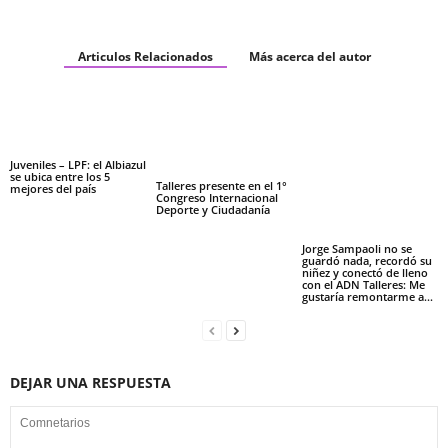
Articulos Relacionados
Más acerca del autor
Juveniles – LPF: el Albiazul
se ubica entre los 5
Talleres presente en el 1°
mejores del país
Congreso Internacional
Deporte y Ciudadanía
Jorge Sampaoli no se
guardó nada, recordó su
niñez y conectó de lleno
con el ADN Talleres: Me
gustaría remontarme a…
DEJAR UNA RESPUESTA