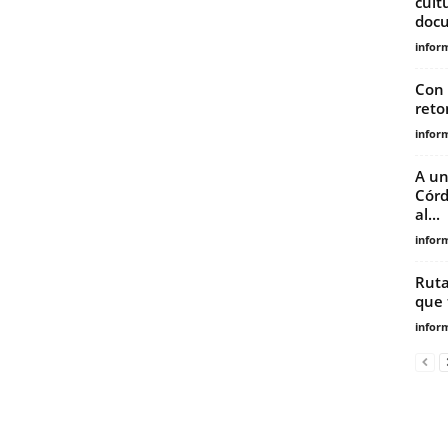
cult
docu
infor
Con 
reto
infor
A un
Córd
al...
infor
Ruta
que 
infor