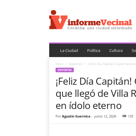
i
n
f
o
r
m
e
V
La Ciudad
Política
Cultura
So
e
c
Inicio
Deportes
¡Feliz Día Capitán! Guido Herrera
i
DEPORTES
n
¡Feliz Día Capitán
a
l
que llegó de Villa
en ídolo eterno
Por
Agustin Guernica
-
junio 12, 2026
135