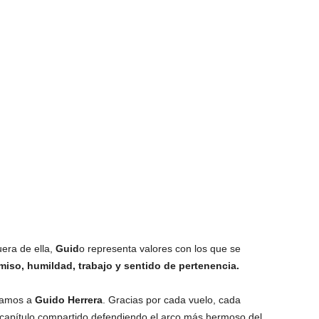
uera de ella,
Guid
o representa valores con los que se
so, humildad, trabajo y sentido de pertenencia.
damos a
Guido Herrera
. Gracias por cada vuelo, cada
a capítulo compartido defendiendo el arco más hermoso del