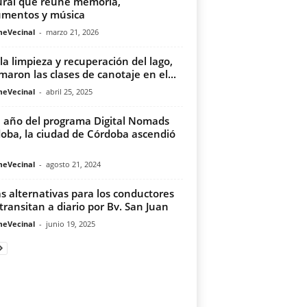
ural que reúne memoria,
mentos y música
meVecinal
-
marzo 21, 2026
la limpieza y recuperación del lago,
maron las clases de canotaje en el...
meVecinal
-
abril 25, 2025
 año del programa Digital Nomads
oba, la ciudad de Córdoba ascendió
meVecinal
-
agosto 21, 2024
s alternativas para los conductores
transitan a diario por Bv. San Juan
meVecinal
-
junio 19, 2025