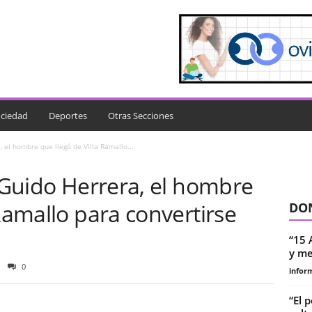
ciedad
Deportes
Otras Secciones
, el hombre que llegó de Villa Ramallo...
! Guido Herrera, el hombre
 Ramallo para convertirse
DON
“15 
y me
0
infor
“El 