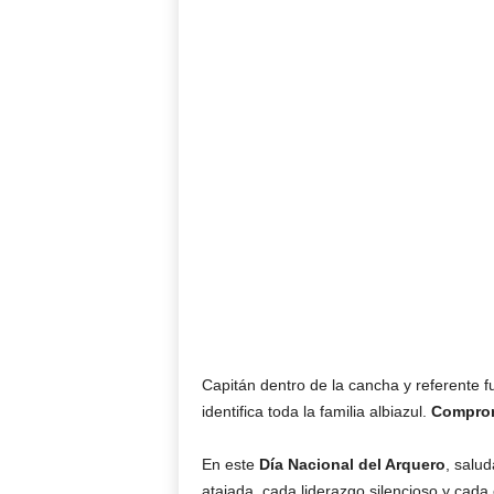
Capitán dentro de la cancha y referente f
identifica toda la familia albiazul.
Compromi
En este
Día Nacional del Arquero
, salu
atajada, cada liderazgo silencioso y cad