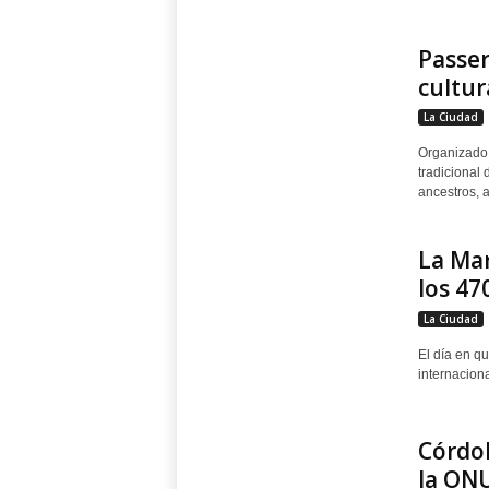
Passer
cultur
La Ciudad
Organizado 
tradicional 
ancestros, a
La Ma
los 47
La Ciudad
El día en q
internaciona
Córdob
la ONU