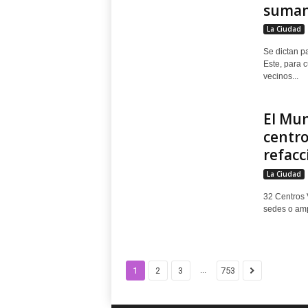
suman 
La Ciudad
Se dictan p
Este, para c
vecinos...
El Mun
centro
refacc
La Ciudad
32 Centros 
sedes o ampl
...
1
2
3
753