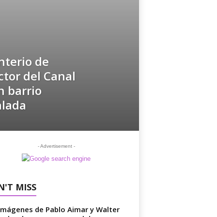
terio de
ctor del Canal
n barrio
alada
- Advertisement -
'T MISS
imágenes de Pablo Aimar y Walter