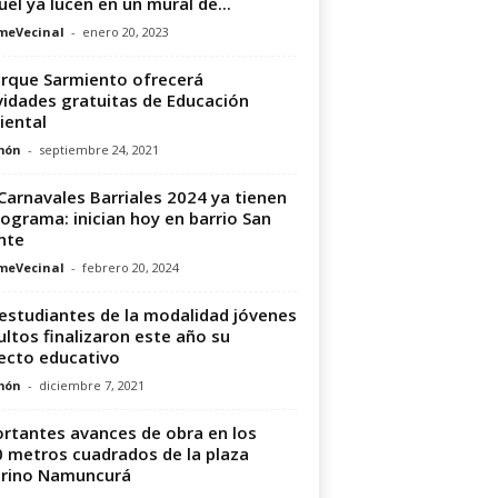
el ya lucen en un mural de...
meVecinal
-
enero 20, 2023
arque Sarmiento ofrecerá
vidades gratuitas de Educación
ental
món
-
septiembre 24, 2021
Carnavales Barriales 2024 ya tienen
ograma: inician hoy en barrio San
nte
meVecinal
-
febrero 20, 2024
estudiantes de la modalidad jóvenes
ultos finalizaron este año su
ecto educativo
món
-
diciembre 7, 2021
rtantes avances de obra en los
 metros cuadrados de la plaza
erino Namuncurá