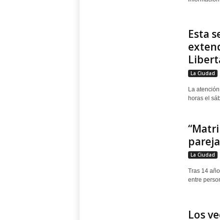
Esta s
extend
Libert
La Ciudad
La atención 
horas el sáb
“Matri
pareja
La Ciudad
Tras 14 año
entre person
Los ve