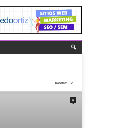
Random
0