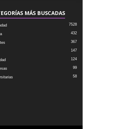
EGORÍAS MÁS BUSCADAS
7528
udad
432
ra
367
tes
147
124
dad
99
esas
58
sitarias