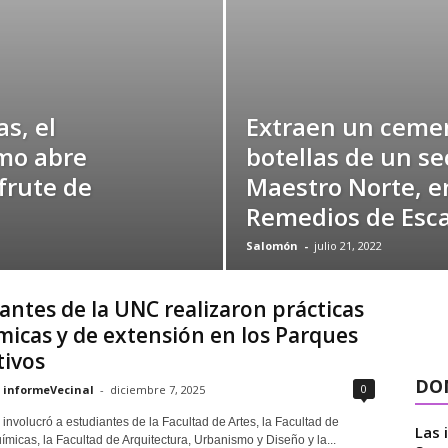
s, el
Extraen un cemen
mo abre
botellas de un se
frute de
Maestro Norte, e
Remedios de Esc
Salomón
-
julio 21, 2022
antes de la UNC realizaron prácticas
icas y de extensión en los Parques
tivos
DON
0
informeVecinal
-
diciembre 7, 2025
a involucró a estudiantes de la Facultad de Artes, la Facultad de
Las 
micas, la Facultad de Arquitectura, Urbanismo y Diseño y la...