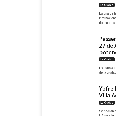
La Ciudad
Es una de l
Internaciona
de mujeres y
Passer
27 de 
potenc
La Ciudad
La puesta en
de la ciudad
Yofre 
Villa 
La Ciudad
Se podrán re
información