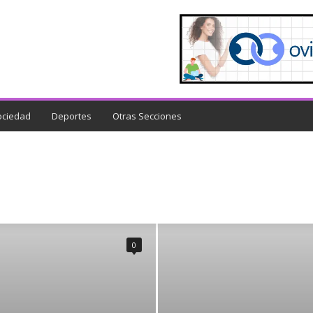
ociedad
Deportes
Otras Secciones
DUCACIÓN
EMPRESAS
GREMIALES
INTERNACIONALES
SALUD
SOCIEDAD
SUCESOS
TURISMO
UNIVERSITARIAS
0