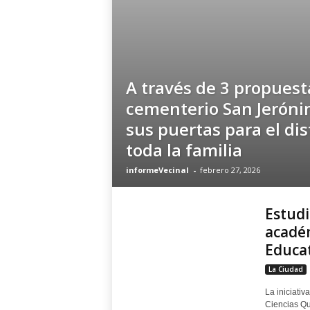
A través de 3 propuesta
cementerio San Jeróni
sus puertas para el dis
toda la familia
informeVecinal
-
febrero 27, 2026
Estudi
académ
Educa
La Ciudad
La iniciativ
Ciencias Quí