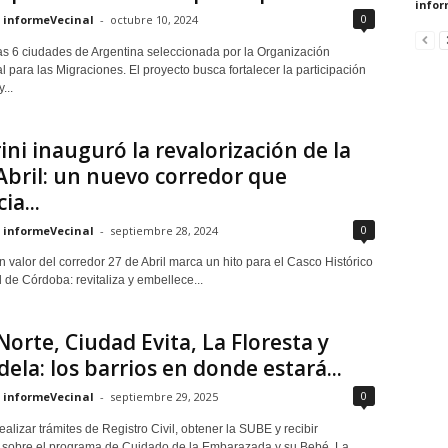
infor
0
informeVecinal
-
octubre 10, 2024
as 6 ciudades de Argentina seleccionada por la Organización
l para las Migraciones. El proyecto busca fortalecer la participación
...
ini inauguró la revalorización de la
Abril: un nuevo corredor que
ia...
0
informeVecinal
-
septiembre 28, 2024
 valor del corredor 27 de Abril marca un hito para el Casco Histórico
 de Córdoba: revitaliza y embellece...
Norte, Ciudad Evita, La Floresta y
Adela: los barrios en donde estará...
0
informeVecinal
-
septiembre 29, 2025
alizar trámites de Registro Civil, obtener la SUBE y recibir
 sobre el programa de Cuidado de la Embarazada y su Bebé. La...