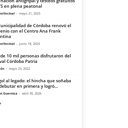
nación antigripal y testeos gratuitos
TS en plena peatonal
meVecinal
-
mayo 21, 2025
unicipalidad de Córdoba renovó el
enio con el Centro Ana Frank
ntina
meVecinal
-
junio 18, 2024
de 10 mil personas disfrutaron del
ival Córdoba Patria
món
-
mayo 23, 2022
gol al legado: el hincha que soñaba
debutar en primera y logró...
in Guernica
-
abril 30, 2026