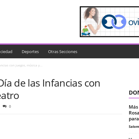
ciedad
Deportes
Otras Secciones
ancias con juegos, música y...
Día de las Infancias con
eatro
DON
Más 
0
Rosa
para.
Salo