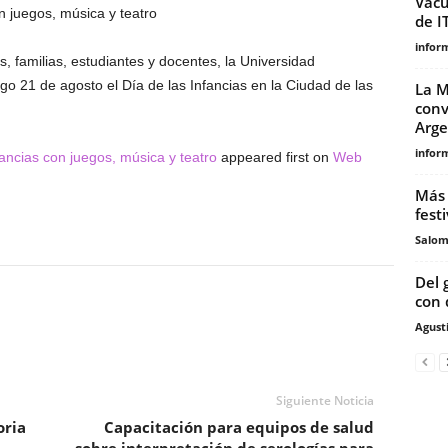
Vacu
n juegos, música y teatro
de I
infor
, familias, estudiantes y docentes, la Universidad
o 21 de agosto el Día de las Infancias en la Ciudad de las
La M
conv
Arge
infor
ancias con juegos, música y teatro
appeared first on
Web
Más 
fest
Salo
Del 
con 
Agust
Siguiente Noticia
oria
Capacitación para equipos de salud