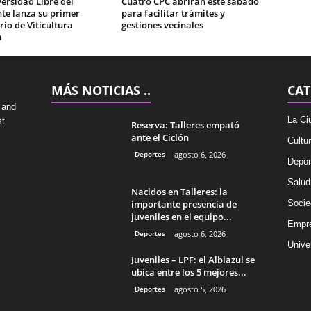
ersidad Libre del
Cuatro CPC abrirán este sábado
te lanza su primer
para facilitar trámites y
io de Viticultura
gestiones vecinales
a
MÁS NOTICIAS ..
CAT
 and
La Ci
st
Reserva: Talleres empató
ante el Ciclón
Cultu
Deportes
agosto 6, 2026
Depor
Salud
Nacidos en Talleres: la
importante presencia de
Socie
juveniles en el equipo...
Empr
Deportes
agosto 6, 2026
Univer
Juveniles – LPF: el Albiazul se
ubica entre los 5 mejores...
Deportes
agosto 5, 2026