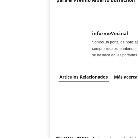
para el Premio Alberto Burnichon
informeVecinal
Somos un portal de noticia
compromiso es mantener in
se destaca en las portadas 
Articulos Relacionados
Más acerca