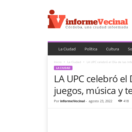
i
n
f
o
r
m
e
V
La Ciudad
Política
Cultura
So
e
c
Inicio
La Ciudad
LA UPC celebró el Día de las Inf
i
LA CIUDAD
n
LA UPC celebró el 
a
l
juegos, música y t
Por
informeVecinal
-
agosto 23, 2022
418