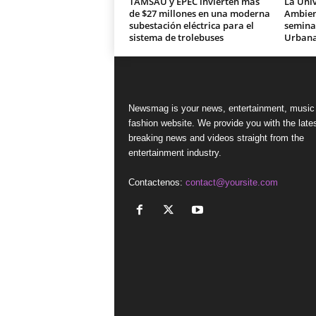
TAMSAU y EPEC invierten más
La Univ
de $27 millones en una moderna
Ambien
subestación eléctrica para el
seminar
sistema de trolebuses
Urban
Newsmag is your news, entertainment, music
fashion website. We provide you with the late
breaking news and videos straight from the
entertainment industry.
Contactenos:
contact@yoursite.com