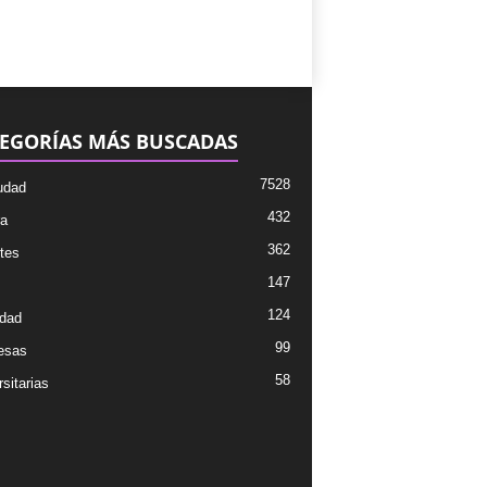
EGORÍAS MÁS BUSCADAS
7528
udad
432
ra
362
tes
147
124
dad
99
esas
58
sitarias