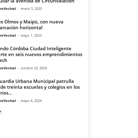
ullar la avenida de Circunvalación
meVecinal
-
enero 3, 2025
io Olmos y Maipú, con nueva
rcación horizontal
meVecinal
-
mayo 1, 2023
ondo Córdoba Ciudad Inteligente
erte en seis nuevos emprendimientos
ech
meVecinal
-
octubre 23, 2024
uardia Urbana Municipal patrulla
de treinta escuelas y colegios en los
ios...
meVecinal
-
mayo 4, 2024