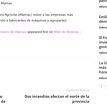
patr
e Afamac
infor
ria Agrícola (Afamac) reúne a las empresas más
Emil
ndo a fabricantes de máquinas y agropartes.
dema
infor
versario de Afamac
appeared first on
Web de Noticias –
El F
invi
govt
infor
La G
más 
horar
infor
Siguiente Noticia
de
Dos incendios afectan el norte de la
 de
provincia