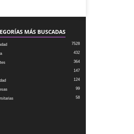
EGORÍAS MÁS BUSCADAS
7528
udad
432
ra
364
tes
147
124
dad
99
esas
58
sitarias