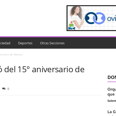
ciedad
Deportes
Otras Secciones
iversario de Afamac
ó del 15° aniversario de
DON
Orqu
0
que 
Salo
La G