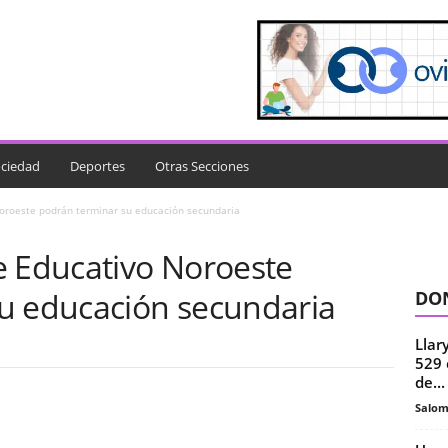
ciedad
Deportes
Otras Secciones
oroeste podrán terminar su educación secundaria
e Educativo Noroeste
u educación secundaria
DON
Llar
529 
de...
Salo