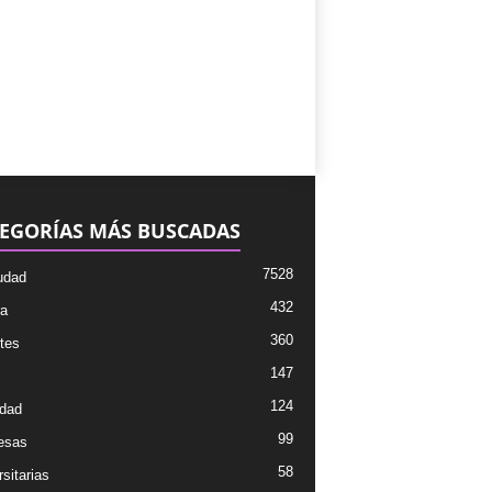
EGORÍAS MÁS BUSCADAS
7528
udad
432
ra
360
tes
147
124
dad
99
esas
58
sitarias