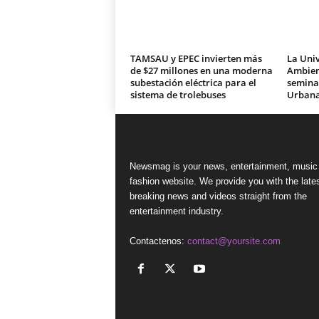
TAMSAU y EPEC invierten más
La Univ
de $27 millones en una moderna
Ambien
subestación eléctrica para el
seminar
sistema de trolebuses
Urban
Newsmag is your news, entertainment, music
fashion website. We provide you with the late
breaking news and videos straight from the
entertainment industry.
Contactenos:
contact@yoursite.com