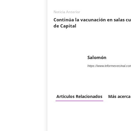
Noticia Anterior
Continúa la vacunación en salas c
de Capital
Salomón
https://www.informevecinal.co
Articulos Relacionados
Más acerca