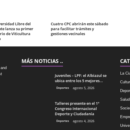
ersidad Libre del
Cuatro CPC abrirán este sábado
te lanza su primer
para facilitar trámites y
io de Viticultura
gestiones vecinales
a
MÁS NOTICIAS ..
CAT
 and
La Ci
st
Juveniles – LPF: el Albiazul se
ubica entre los 5 mejores...
Cultu
Deportes
agosto 5, 2026
Depor
Salud
Talleres presente en el 1°
Congreso Internacional
Socie
Deporte y Ciudadanía
Empr
Deportes
agosto 4, 2026
Univer