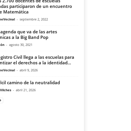
 2.700 docentes de escuelas
adas participaron de un encuentro
e Matemática
meVecinal
-
septiembre 2, 2022
agenda que va de las artes
nicas a la Big Band Pop
món
-
agosto 30, 2021
gistro Civil llega a las escuelas para
ntizar el derechos a la identidad...
meVecinal
-
abril 9, 2026
ifícil camino de la neutralidad
Vilches
-
abril 21, 2026