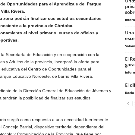
Unos
o de Oportunidades para el Aprendizaje del Parque
priv
Villa Rivera.
sobr
la zona podrán finalizar sus estudios secundarios
infor
neciente a la provincia de Córdoba.
Una 
namiento el nivel primario, cursos de oficios y
escé
eportivas.
Salo
 la Secretaría de Educación y en cooperación con la
El Re
 y Adultos de la provincia, incorporó la oferta para
gara
ta educativa del Centro de Oportunidades para el
infor
rque Educativo Noroeste, de barrio Villa Rivera.
El d
diente de la Dirección General de Educación de Jóvenes y
Rocío 
 tendrán la posibilidad de finalizar sus estudios
ndario surgió como respuesta a una necesidad fuertemente
Concejo Barrial, dispositivo territorial dependiente del
otocolo y Comunicación de la Provincia, que tiene por