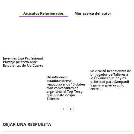
Articulos Relacionados
Más acerca del autor
Juveniles Liga Profesional:
Puntaje perfecto ante
Estudiantes de Río Cuarto
Se viralizó la entrevista de
un jugador de Talleres a
Un influencer
los 12 años que hoy es
estadounidense
prioridad para Sampaoli
reaccionó a los 10 clubes
y generó gran orgullo
más convocantes de
entre...
argentina: el Top-Ten y
qué puesto ocupa
Talleres
DEJAR UNA RESPUESTA