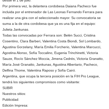
desde el 1 de julio.
Por primera vez, la delantera cordobesa Daiana Pacheco fue
incluida por el entrenador de Las Leonas Fernando Ferrara para
realizar una gira con el seleccionado mayor. Su convocatoria se
suma a la de otra cordobesa que ya es una fija en el equipo:
Julieta Jankunas.
Todas las convocadas por Ferrara son: Belén Succi, Cristina
Cosentino, Clara Barberi, Valentina Costa Biondi, Sol Lombardo,
Agustina Gorzelany, María Emilia Forcherio, Valentina Marcucci,
Agostina Alonso, Sofía Toccalino, Eugenia Trinchinetti, Victoria
Sauze, Rocío Sánchez Moccia, Jimena Cedrés, Victoria Granatto,
María José Granatto, Jankunas, Agustina Albertario, Pacheco,
Delfina Thome, Valentina Raposo y Sofía Cairó.
Argentina, que ocupa la tercera posición en la FIH Pro League,
tendrá los siguientes compromisos como visitante:
SUBIR
Nuestros sitios:
Publicidad:
Edición Impresa: