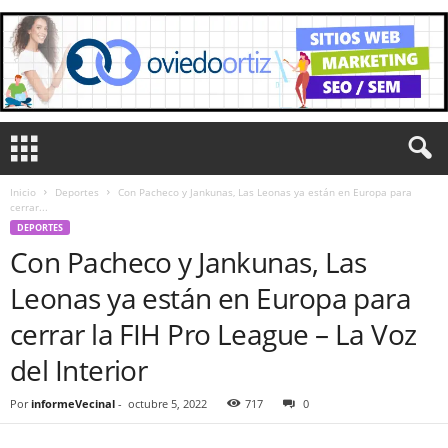
Inicio
Deportes
Con Pacheco y Jankunas, Las Leonas ya están en Europa para
cerrar...
DEPORTES
Con Pacheco y Jankunas, Las
Leonas ya están en Europa para
cerrar la FIH Pro League – La Voz
del Interior
Por
informeVecinal
-
octubre 5, 2022
717
0