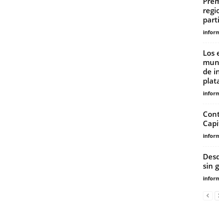
Prem
regi
part
infor
Los 
muni
de i
plat
infor
Cont
Capi
infor
Desd
sin 
infor