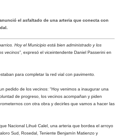
anunció el asfaltado de una arteria que conecta con
dal.
arrios. Hoy el Municipio está bien administrado y los
os vecinos”
, expresó el viceintendente Daniel Passerini en
restaban para completar la red vial con pavimento.
 un pedido de los vecinos: “Hoy venimos a inaugurar una
oluntad de progreso, los vecinos acompañan y piden
ometernos con otra obra y decirles que vamos a hacer las
rque Nacional Lihué Calel, una arteria que bordea el arroyo
valoro Sud, Rosedal, Teniente Benjamín Matienzo y