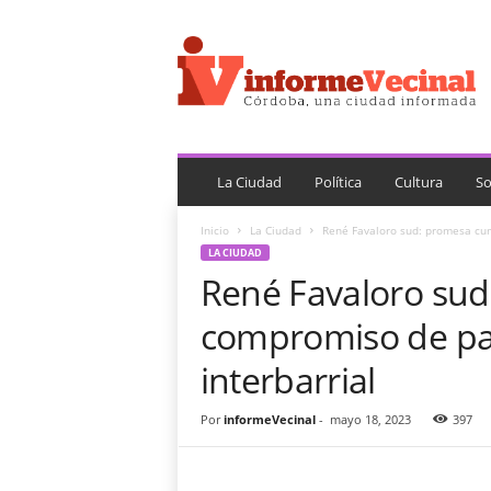
i
n
f
o
r
m
e
V
La Ciudad
Política
Cultura
So
e
c
Inicio
La Ciudad
René Favaloro sud: promesa cum
i
LA CIUDAD
n
René Favaloro sud
a
l
compromiso de pa
interbarrial
Por
informeVecinal
-
mayo 18, 2023
397