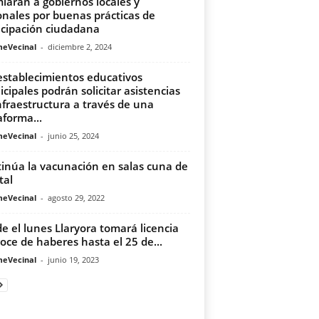
iarán a gobiernos locales y
onales por buenas prácticas de
icipación ciudadana
meVecinal
-
diciembre 2, 2024
establecimientos educativos
cipales podrán solicitar asistencias
nfraestructura a través de una
aforma...
meVecinal
-
junio 25, 2024
inúa la vacunación en salas cuna de
tal
meVecinal
-
agosto 29, 2022
e el lunes Llaryora tomará licencia
goce de haberes hasta el 25 de...
meVecinal
-
junio 19, 2023