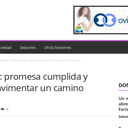
ciedad
Deportes
Otras Secciones
plida y compromiso de pavimentar un camino interbarrial
: promesa cumplida y
vimentar un camino
DON
Un n
abre
Ferr
0
Salo