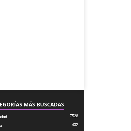
EGORÍAS MÁS BUSCADAS
7528
udad
432
ra