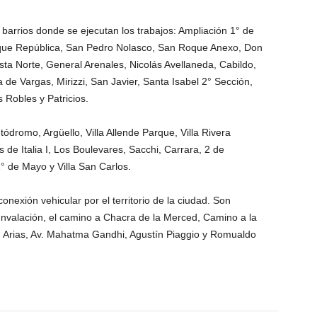
barrios donde se ejecutan los trabajos: Ampliación 1° de
que República, San Pedro Nolasco, San Roque Anexo, Don
sta Norte, General Arenales, Nicolás Avellaneda, Cabildo,
a de Vargas, Mirizzi, San Javier, Santa Isabel 2° Sección,
s Robles y Patricios.
ódromo, Argüello, Villa Allende Parque, Villa Rivera
 de Italia I, Los Boulevares, Sacchi, Carrara, 2 de
1° de Mayo y Villa San Carlos.
nexión vehicular por el territorio de la ciudad. Son
cunvalación, el camino a Chacra de la Merced, Camino a la
n Arias, Av. Mahatma Gandhi, Agustín Piaggio y Romualdo