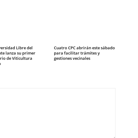
ersidad Libre del
Cuatro CPC abrirán este sábado
te lanza su primer
para facilitar trámites y
io de Viticultura
gestiones vecinales
a