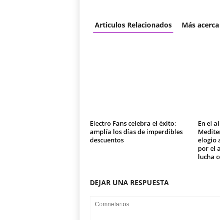
Articulos Relacionados
Más acerca
Electro Fans celebra el éxito:
En el a
amplía los días de imperdibles
Medite
descuentos
elogio 
por el
lucha c
DEJAR UNA RESPUESTA