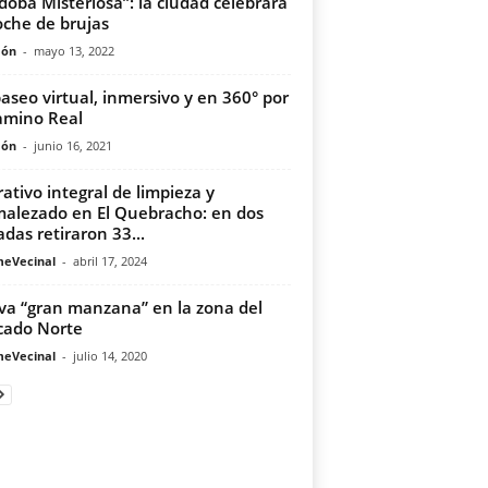
doba Misteriosa”: la ciudad celebrará
oche de brujas
món
-
mayo 13, 2022
aseo virtual, inmersivo y en 360° por
amino Real
món
-
junio 16, 2021
ativo integral de limpieza y
alezado en El Quebracho: en dos
adas retiraron 33...
meVecinal
-
abril 17, 2024
a “gran manzana” en la zona del
cado Norte
meVecinal
-
julio 14, 2020