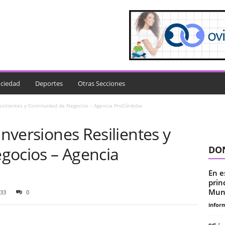
ciedad
Deportes
Otras Secciones
Resilientes y Continuidad de Negocios – Agencia ProCórdoba
Inversiones Resilientes y
gocios – Agencia
DON
En e
prin
Mund
33
0
infor