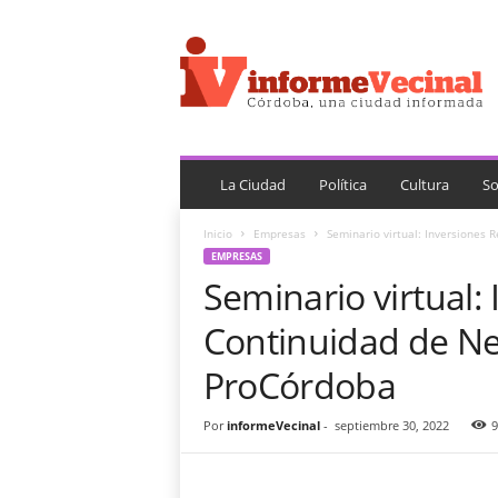
i
n
f
o
r
m
e
V
La Ciudad
Política
Cultura
So
e
c
Inicio
Empresas
Seminario virtual: Inversiones 
i
EMPRESAS
n
Seminario virtual: 
a
l
Continuidad de Ne
ProCórdoba
Por
informeVecinal
-
septiembre 30, 2022
9