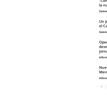
“Cór
la n
Salo
Un p
el C
Salo
Oper
desm
jorn
infor
Nuev
Mer
infor