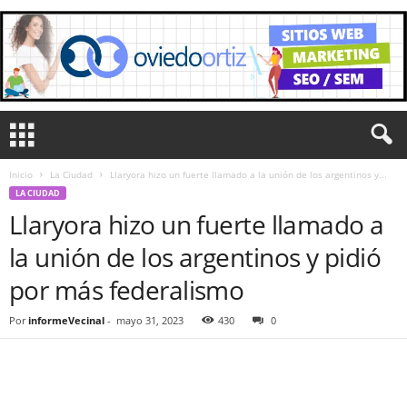
Inicio
La Ciudad
Llaryora hizo un fuerte llamado a la unión de los argentinos y...
LA CIUDAD
Llaryora hizo un fuerte llamado a
la unión de los argentinos y pidió
por más federalismo
Por
informeVecinal
-
mayo 31, 2023
430
0