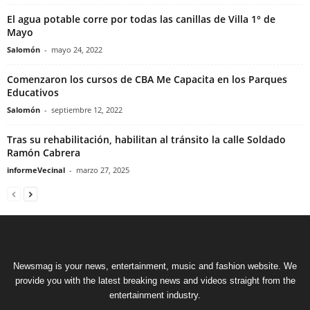
El agua potable corre por todas las canillas de Villa 1° de
Mayo
Salomón
-
mayo 24, 2022
Comenzaron los cursos de CBA Me Capacita en los Parques
Educativos
Salomón
-
septiembre 12, 2022
Tras su rehabilitación, habilitan al tránsito la calle Soldado
Ramón Cabrera
informeVecinal
-
marzo 27, 2025
Newsmag is your news, entertainment, music and fashion website. We
provide you with the latest breaking news and videos straight from the
entertainment industry.