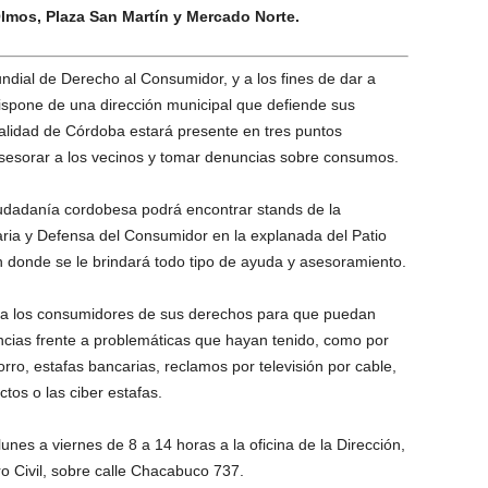
mos, Plaza San Martín y Mercado Norte.
undial de Derecho al Consumidor, y a los fines de dar a
ispone de una dirección municipal que defiende sus
lidad de Córdoba estará presente en tres puntos
 asesorar a los vecinos y tomar denuncias sobre consumos.
ciudadanía cordobesa podrá encontrar stands de la
ria y Defensa del Consumidor en la explanada del Patio
 donde se le brindará todo tipo de ayuda y asesoramiento.
r a los consumidores de sus derechos para que puedan
ncias frente a problemáticas que hayan tenido, como por
ro, estafas bancarias, reclamos por televisión por cable,
ctos o las ciber estafas.
nes a viernes de 8 a 14 horas a la oficina de la Dirección,
ro Civil, sobre calle Chacabuco 737.