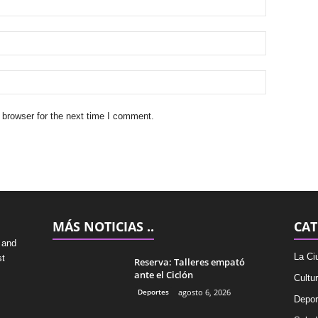
 browser for the next time I comment.
MÁS NOTICIAS ..
CAT
 and
La Ci
st
Reserva: Talleres empató
ante el Ciclón
Cultu
Deportes
agosto 6, 2026
Depor