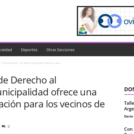
ciedad
Deportes
Otras Secciones
 Consumidor, la Municipalidad ofrece una...
de Derecho al
nicipalidad ofrece una
DON
ción para los vecinos de
Tall
Arge
Dario
0
Con 