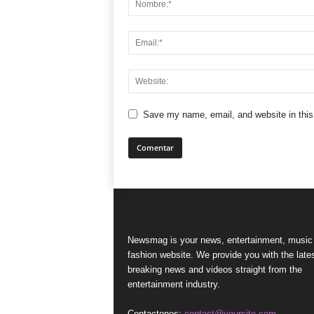
Save my name, email, and website in this
Newsmag is your news, entertainment, music
fashion website. We provide you with the late
breaking news and videos straight from the
entertainment industry.
Contactenos:
contact@yoursite.com