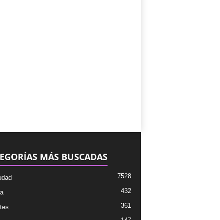
EGORÍAS MÁS BUSCADAS
7528
udad
432
ra
361
tes