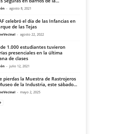
s Seguras en barrios de la...
món
-
agosto 8, 2021
F celebró el día de las Infancias en
arque de las Tejas
meVecinal
-
agosto 22, 2022
de 1.000 estudiantes tuvieron
rías presenciales en la última
na de clases
món
-
julio 12, 2021
e pierdas la Muestra de Rastrojeros
Museo de la Industria, este sábado...
meVecinal
-
mayo 2, 2025