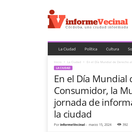
i
n
f
o
r
m
e
V
La Ciudad
Política
Cultura
So
e
c
Inicio
La Ciudad
En el Día Mundial de Derecho al
i
LA CIUDAD
n
En el Día Mundial 
a
l
Consumidor, la Mu
jornada de informa
la ciudad
Por
informeVecinal
-
marzo 15, 2024
392