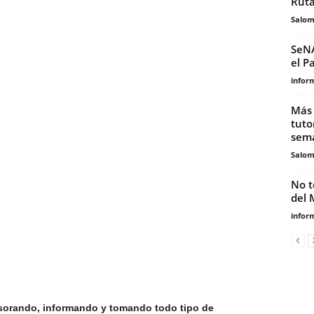
Ruta
Salo
SeNA
el P
infor
Más 
tuto
sema
Salo
No t
del 
infor
sesorando, informando y tomando todo tipo de